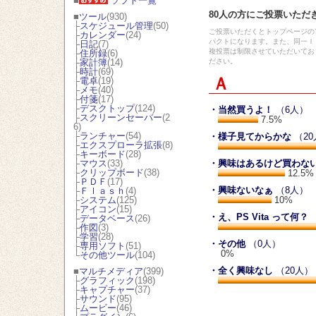
■
ソフト一覧
80人の方にご投票いただ
■
ツール
(930)
├
スケジュール管理
(50)
ご投票いただくとトップページの
├
カレンダー
(24)
パクトになります。また、同一Ｉ
├
日記
(7)
複投票は制限させていただいてお
├
住所録
(6)
├
家計簿
(14)
ださい。
├
時計
(69)
Ａ
├
電卓
(19)
├
メモ
(40)
├
付箋
(17)
├
デスクトップ
(124)
・当然買うよ！
（6人）
├
スクリーンセーバー
(2
7.5%
6)
├
ランチャー
(54)
・様子見てからかな
（20
├
エクスプローラ拡張
(8)
├
キーボード
(28)
├
マウス
(33)
・興味はあるけど買わな
├
クリップボード
(38)
12.5%
├
ＰＤＦ
(17)
・興味ないなぁ
（8人）
├
Ｆｌａｓｈ
(4)
├
システム
(125)
10%
├
アイコン
(15)
・え、PS Vita って何？
（
├
データベース
(26)
├
作図
(3)
├
学習
(28)
・その他
（0人）
├
専用ソフト
(51)
0%
└
その他ツール
(104)
・全く興味なし
（20人）
■
マルチメディア
(399)
├
グラフィック
(198)
├
キャプチャー
(37)
├
サウンド
(95)
├
ムービー
(46)