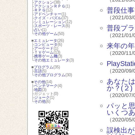
├
アクション
(38)
├
アクションＲＰＧ
(1)
普段仕
├
ＲＰＧ
(12)
├
アドベンチャー
(1)
（2021/03/
├
クイズ・パズル
(37)
├
シミュレーション
(12)
├
スポーツ・レース
(6)
普段プラ
├
占い
(1)
└
その他ゲーム
(50)
（2021/01/
■
エミュレータ
(26)
来年の年
├
コンピュータ
(6)
├
アーケード
(1)
├
ＴＶゲーム
(13)
（2020/11/
├
携帯ゲーム機
(3)
└
その他エミュレータ
(3)
PlayS
■
プログラム
(35)
（2020/09/
├
言語
(5)
└
その他プログラム
(30)
あなた
■
その他
(14)
├
ベンチマーク
(4)
か？(２)
├
地図
(3)
├ガジェット(0)
（2020/07/
├
ジョーク
(1)
└
その他
(6)
パッと
いくつあ
（2020/05/
誤検出