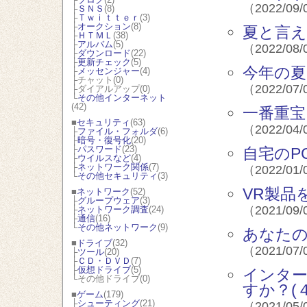
（2022/09/
├
ＳＮＳ
(8)
├
Ｔｗｉｔｔｅｒ
(3)
├
オークション
(8)
夏と言え
├
ＨＴＭＬ
(38)
├
アルバム
(5)
（2022/08/
├
ダウンロード
(22)
├
更新チェック
(5)
今年の夏
├
メッセンジャー
(4)
├チャット(0)
（2022/07/
├ダイアルアップ(0)
└
その他インターネット
(42)
一番重宝
■
セキュリティ
(63)
（2022/04/
├
ファイル・フォルダ
(6)
├
暗号・復号化
(20)
├
パスワード
(23)
自宅のP
├
ウイルスなど
(4)
├
ネットワーク関係
(7)
（2022/01/
└
その他セキュリティ
(3)
VR製品
■
ネットワーク
(52)
├
グループウェア
(3)
（2021/09/
├
ネットワーク調査
(24)
├
通信
(16)
└
その他ネットワーク
(9)
あなた
■
ドライブ
(32)
（2021/07/
├
ツール
(20)
├
ＣＤ・ＤＶＤ
(7)
├
仮想ドライブ
(5)
インタ
└その他ドライブ(0)
すか？(４
■
ゲーム
(179)
├
シューティング
(21)
（2021/05/