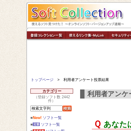
トップページ
> 利用者アンケート投票結果
カテゴリー
利用者アンケ
（登録ソフト数 2442
件）
■
New!
ソフト一覧
Ｑ
あなたは
■
ソフト一覧