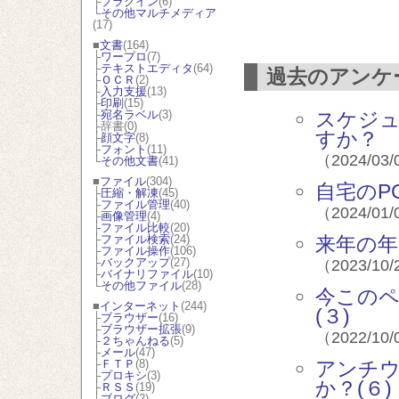
├
プラグイン
(6)
└
その他マルチメディア
(17)
■
文書
(164)
├
ワープロ
(7)
├
テキストエディタ
(64)
過去のアンケ
├
ＯＣＲ
(2)
├
入力支援
(13)
├
印刷
(15)
├
宛名ラベル
(3)
スケジ
├辞書(0)
すか？
├
顔文字
(8)
├
フォント
(11)
（2024/03/
└
その他文書
(41)
■
ファイル
(304)
自宅のP
├
圧縮・解凍
(45)
├
ファイル管理
(40)
（2024/01/
├
画像管理
(4)
├
ファイル比較
(20)
├
ファイル検索
(24)
来年の年
├
ファイル操作
(106)
├
バックアップ
(27)
（2023/10/
├
バイナリファイル
(10)
└
その他ファイル
(28)
今この
■
インターネット
(244)
(３)
├
ブラウザー
(16)
├
ブラウザー拡張
(9)
（2022/10/
├
２ちゃんねる
(5)
├
メール
(47)
├
ＦＴＰ
(8)
アンチ
├
プロキシ
(3)
か？(６)
├
ＲＳＳ
(19)
├
ブログ
(2)