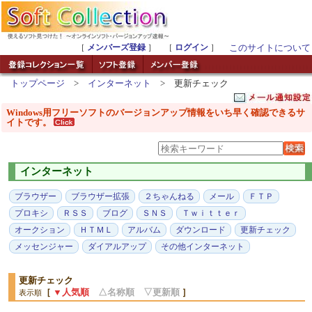
［
メンバーズ登録
］ ［
ログイン
］
このサイトについて
トップページ
>
インターネット
> 更新チェック
Windows用フリーソフトのバージョンアップ情報をいち早く確認できるサ
イトです。
インターネット
ブラウザー
ブラウザー拡張
２ちゃんねる
メール
ＦＴＰ
プロキシ
ＲＳＳ
ブログ
ＳＮＳ
Ｔｗｉｔｔｅｒ
オークション
ＨＴＭＬ
アルバム
ダウンロード
更新チェック
メッセンジャー
ダイアルアップ
その他インターネット
更新チェック
［
▼人気順
△名称順
▽更新順
］
表示順