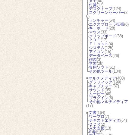
├
メモ
(40)
├
付箋
(17)
├
デスクトップ
(124)
├
スクリーンセーバー
(2
6)
├
ランチャー
(54)
├
エクスプローラ拡張
(8)
├
キーボード
(28)
├
マウス
(33)
├
クリップボード
(38)
├
ＰＤＦ
(17)
├
Ｆｌａｓｈ
(4)
├
システム
(125)
├
アイコン
(15)
├
データベース
(26)
├
作図
(3)
├
学習
(28)
├
専用ソフト
(51)
└
その他ツール
(104)
■
マルチメディア
(400)
├
グラフィック
(199)
├
キャプチャー
(37)
├
サウンド
(95)
├
ムービー
(46)
├
プラグイン
(6)
└
その他マルチメディア
(17)
■
文書
(164)
├
ワープロ
(7)
├
テキストエディタ
(64)
├
ＯＣＲ
(2)
├
入力支援
(13)
├
印刷
(15)