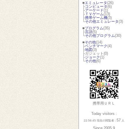
■
エミュレータ
(26)
├
コンピュータ
(6)
├
アーケード
(1)
├
ＴＶゲーム
(13)
├
携帯ゲーム機
(3)
└
その他エミュレータ
(3)
■
プログラム
(35)
├
言語
(5)
└
その他プログラム
(30)
■
その他
(14)
├
ベンチマーク
(4)
├
地図
(3)
├ガジェット(0)
├
ジョーク
(1)
└
その他
(6)
携帯用ＵＲＬ
Today visitors :
57
22:56:45 現在の閲覧者 :
人
Since 2005.9