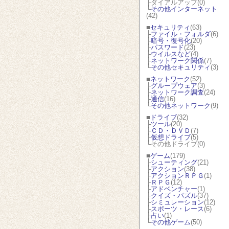
├ダイアルアップ(0)
└
その他インターネット
(42)
■
セキュリティ
(63)
├
ファイル・フォルダ
(6)
├
暗号・復号化
(20)
├
パスワード
(23)
├
ウイルスなど
(4)
├
ネットワーク関係
(7)
└
その他セキュリティ
(3)
■
ネットワーク
(52)
├
グループウェア
(3)
├
ネットワーク調査
(24)
├
通信
(16)
└
その他ネットワーク
(9)
■
ドライブ
(32)
├
ツール
(20)
├
ＣＤ・ＤＶＤ
(7)
├
仮想ドライブ
(5)
└その他ドライブ(0)
■
ゲーム
(179)
├
シューティング
(21)
├
アクション
(38)
├
アクションＲＰＧ
(1)
├
ＲＰＧ
(12)
├
アドベンチャー
(1)
├
クイズ・パズル
(37)
├
シミュレーション
(12)
├
スポーツ・レース
(6)
├
占い
(1)
└
その他ゲーム
(50)