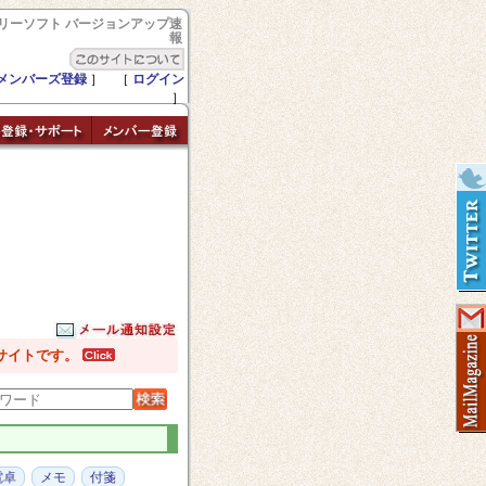
リーソフト バージョンアップ速
報
メンバーズ登録
］ ［
ログイン
］
サイトです。
電卓
メモ
付箋