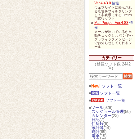
Ver.4.43.0
情報
ウェブサイトに表示され
る広告をフィルタリング
して非表示にするFirefox
用拡張ソフト
o
MailPeeper Ver.4.83
情
報
メールが届いているか自
動チェックし,サウンドや
グラフィックメッセージ
でお知らせしてくれるツ
ール
カテゴリー
（登録ソフト数 2442
件）
■
New!
ソフト一覧
■
ソフト一覧
■
ソフト一覧
■
ツール
(929)
├
スケジュール管理
(50)
├
カレンダー
(23)
├
日記
(7)
├
住所録
(6)
├
家計簿
(14)
├
時計
(69)
├
電卓
(19)