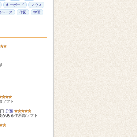
キーボード
マウス
タベース
作図
学習
録
録ソフト
0円
分類
能がある住所録ソフト