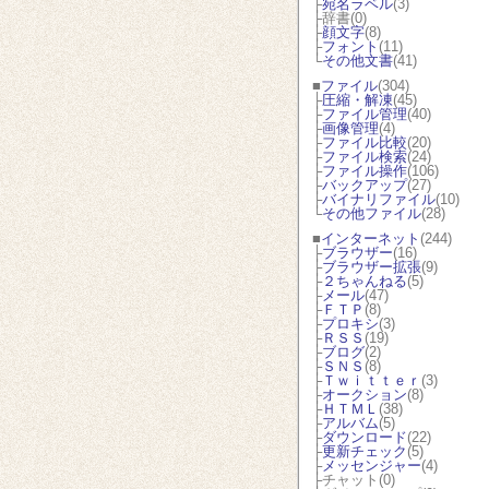
├
宛名ラベル
(3)
├辞書(0)
├
顔文字
(8)
├
フォント
(11)
└
その他文書
(41)
■
ファイル
(304)
├
圧縮・解凍
(45)
├
ファイル管理
(40)
├
画像管理
(4)
├
ファイル比較
(20)
├
ファイル検索
(24)
├
ファイル操作
(106)
├
バックアップ
(27)
├
バイナリファイル
(10)
└
その他ファイル
(28)
■
インターネット
(244)
├
ブラウザー
(16)
├
ブラウザー拡張
(9)
├
２ちゃんねる
(5)
├
メール
(47)
├
ＦＴＰ
(8)
├
プロキシ
(3)
├
ＲＳＳ
(19)
├
ブログ
(2)
├
ＳＮＳ
(8)
├
Ｔｗｉｔｔｅｒ
(3)
├
オークション
(8)
├
ＨＴＭＬ
(38)
├
アルバム
(5)
├
ダウンロード
(22)
├
更新チェック
(5)
├
メッセンジャー
(4)
├チャット(0)