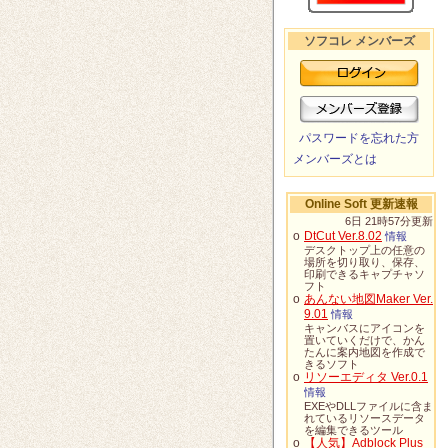
ソフコレ メンバーズ
パスワードを忘れた方
メンバーズとは
Online Soft 更新速報
6日 21時57分更新
o
DtCut Ver.8.02
情報
デスクトップ上の任意の
場所を切り取り、保存、
印刷できるキャプチャソ
フト
o
あんない地図Maker Ver.
9.01
情報
キャンバスにアイコンを
置いていくだけで、かん
たんに案内地図を作成で
きるソフト
o
リソーエディタ Ver.0.1
情報
EXEやDLLファイルに含ま
れているリソースデータ
を編集できるツール
o
【人気】Adblock Plus