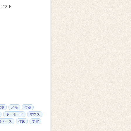
刷ソフト
電卓
メモ
付箋
キーボード
マウス
タベース
作図
学習