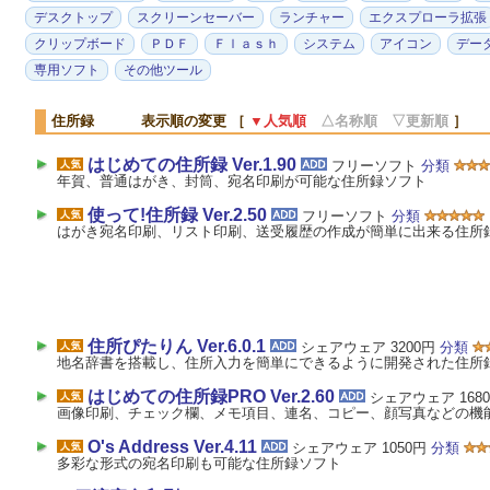
デスクトップ
スクリーンセーバー
ランチャー
エクスプローラ拡張
クリップボード
ＰＤＦ
Ｆｌａｓｈ
システム
アイコン
デー
専用ソフト
その他ツール
住所録 表示順の変更 ［
▼人気順
△名称順
▽更新順
］
はじめての住所録 Ver.1.90
フリーソフト
分類
年賀、普通はがき、封筒、宛名印刷が可能な住所録ソフト
使って!住所録 Ver.2.50
フリーソフト
分類
はがき宛名印刷、リスト印刷、送受履歴の作成が簡単に出来る住所
住所ぴたりん Ver.6.0.1
シェアウェア 3200円
分類
地名辞書を搭載し、住所入力を簡単にできるように開発された住所
はじめての住所録PRO Ver.2.60
シェアウェア 168
画像印刷、チェック欄、メモ項目、連名、コピー、顔写真などの機
O's Address Ver.4.11
シェアウェア 1050円
分類
多彩な形式の宛名印刷も可能な住所録ソフト