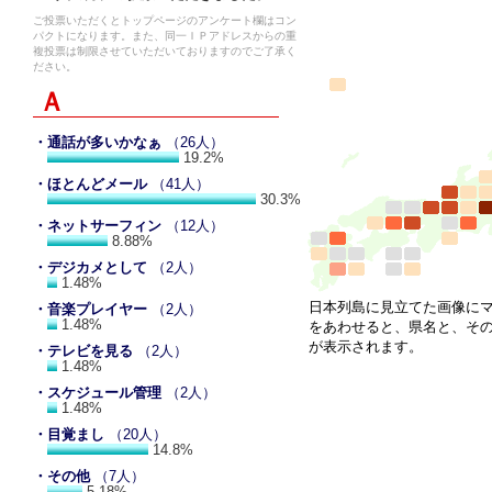
ご投票いただくとトップページのアンケート欄はコン
パクトになります。また、同一ＩＰアドレスからの重
複投票は制限させていただいておりますのでご了承く
ださい。
Ａ
・通話が多いかなぁ
（26人）
19.2%
・ほとんどメール
（41人）
30.3%
・ネットサーフィン
（12人）
8.88%
・デジカメとして
（2人）
1.48%
日本列島に見立てた画像に
・音楽プレイヤー
（2人）
1.48%
をあわせると、県名と、そ
が表示されます。
・テレビを見る
（2人）
1.48%
・スケジュール管理
（2人）
1.48%
・目覚まし
（20人）
14.8%
・その他
（7人）
5.18%