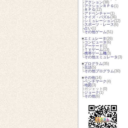
├
アクション
(38)
├
アクションＲＰＧ
(1)
├
ＲＰＧ
(12)
├
アドベンチャー
(1)
├
クイズ・パズル
(36)
├
シミュレーション
(12)
├
スポーツ・レース
(6)
├
占い
(1)
└
その他ゲーム
(51)
■
エミュレータ
(26)
├
コンピュータ
(6)
├
アーケード
(1)
├
ＴＶゲーム
(13)
├
携帯ゲーム機
(3)
└
その他エミュレータ
(3)
■
プログラム
(35)
├
言語
(5)
└
その他プログラム
(30)
■
その他
(14)
├
ベンチマーク
(4)
├
地図
(3)
├ガジェット(0)
├
ジョーク
(1)
└
その他
(6)