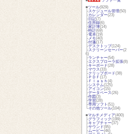
■
ソフト一覧
■
ツール
(929)
├
スケジュール管理
(50)
├
カレンダー
(23)
├
日記
(7)
├
住所録
(6)
├
家計簿
(14)
├
時計
(69)
├
電卓
(19)
├
メモ
(40)
├
付箋
(17)
├
デスクトップ
(124)
├
スクリーンセーバー
(2
6)
├
ランチャー
(54)
├
エクスプローラ拡張
(8)
├
キーボード
(28)
├
マウス
(33)
├
クリップボード
(38)
├
ＰＤＦ
(17)
├
Ｆｌａｓｈ
(4)
├
システム
(125)
├
アイコン
(15)
├
データベース
(26)
├
作図
(3)
├
学習
(28)
├
専用ソフト
(51)
└
その他ツール
(104)
■
マルチメディア
(400)
├
グラフィック
(199)
├
キャプチャー
(37)
├
サウンド
(95)
├
ムービー
(46)