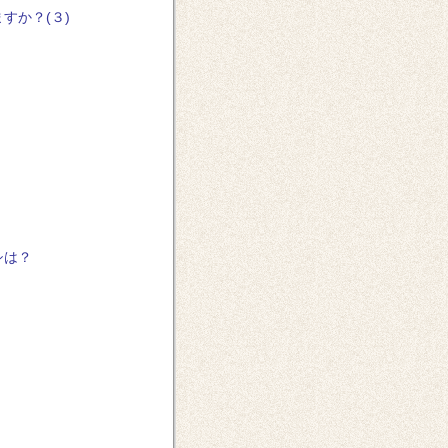
すか？(３)
シは？