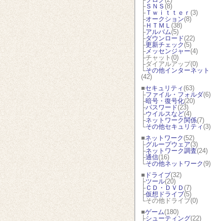
├
ＳＮＳ
(8)
├
Ｔｗｉｔｔｅｒ
(3)
├
オークション
(8)
├
ＨＴＭＬ
(38)
├
アルバム
(5)
├
ダウンロード
(22)
├
更新チェック
(5)
├
メッセンジャー
(4)
├チャット(0)
├ダイアルアップ(0)
└
その他インターネット
(42)
■
セキュリティ
(63)
├
ファイル・フォルダ
(6)
├
暗号・復号化
(20)
├
パスワード
(23)
├
ウイルスなど
(4)
├
ネットワーク関係
(7)
└
その他セキュリティ
(3)
■
ネットワーク
(52)
├
グループウェア
(3)
├
ネットワーク調査
(24)
├
通信
(16)
└
その他ネットワーク
(9)
■
ドライブ
(32)
├
ツール
(20)
├
ＣＤ・ＤＶＤ
(7)
├
仮想ドライブ
(5)
└その他ドライブ(0)
■
ゲーム
(180)
├
シューティング
(22)