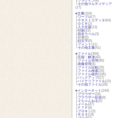
├
プラグイン
(6)
└
その他マルチメディア
(17)
■
文書
(164)
├
ワープロ
(7)
├
テキストエディタ
(64)
├
ＯＣＲ
(2)
├
入力支援
(13)
├
印刷
(15)
├
宛名ラベル
(3)
├辞書(0)
├
顔文字
(8)
├
フォント
(11)
└
その他文書
(41)
■
ファイル
(304)
├
圧縮・解凍
(45)
├
ファイル管理
(40)
├
画像管理
(4)
├
ファイル比較
(20)
├
ファイル検索
(24)
├
ファイル操作
(106)
├
バックアップ
(27)
├
バイナリファイル
(10)
└
その他ファイル
(28)
■
インターネット
(244)
├
ブラウザー
(16)
├
ブラウザー拡張
(9)
├
２ちゃんねる
(5)
├
メール
(47)
├
ＦＴＰ
(8)
├
プロキシ
(3)
├
ＲＳＳ
(19)
├
ブログ
(2)