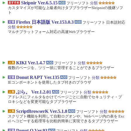
Sleipnir Ver.6.5.15
フリーソフト
分類
カスタマイズが可能な上級者向けタブブラウザーSleipnirの後継ソフ
ト
Firefox 日本語版 Ver.153.0.3
フリーソフト 日本語対応
分類
マルチプラットフォーム対応の高速Webブラウザー
KIKI Ver.1.4.7
フリーソフト
分類
複数のページを、ツリー状に管理することができるブラウザー
Donut RAPT Ver.135
フリーソフト
分類
IEコンポーネントを使用したタブ付きのブラウザ
ぶら。 Ver.1.2.01
フリーソフト
分類
アドレスにフィルタをかけてページごとに自動でセキュリティ・プ
ロキシなどを変更可能なタブブラウザー
ScriptBrowserK Ver.5.1.8
フリーソフト
分類
スクリプト機能を利用して自動ログオンや、Webページ内の表を Exc
el へコピーする処理等を比較的簡単に実現できるタブブラウザー
Donut Q Ver.93
フリーソフト
分類