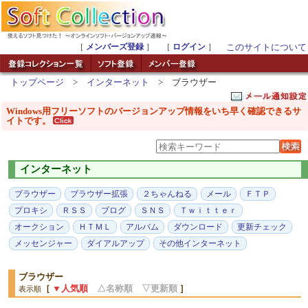
［
メンバーズ登録
］ ［
ログイン
］
このサイトについて
トップページ
>
インターネット
> ブラウザー
Windows用フリーソフトのバージョンアップ情報をいち早く確認できるサ
イトです。
インターネット
ブラウザー
ブラウザー拡張
２ちゃんねる
メール
ＦＴＰ
プロキシ
ＲＳＳ
ブログ
ＳＮＳ
Ｔｗｉｔｔｅｒ
オークション
ＨＴＭＬ
アルバム
ダウンロード
更新チェック
メッセンジャー
ダイアルアップ
その他インターネット
ブラウザー
［
▼人気順
△名称順
▽更新順
］
表示順