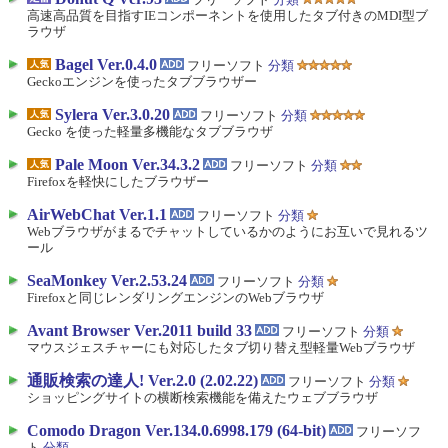
高速高品質を目指すIEコンポーネントを使用したタブ付きのMDI型ブ
ラウザ
Bagel Ver.0.4.0
フリーソフト
分類
Geckoエンジンを使ったタブブラウザー
Sylera Ver.3.0.20
フリーソフト
分類
Gecko を使った軽量多機能なタブブラウザ
Pale Moon Ver.34.3.2
フリーソフト
分類
Firefoxを軽快にしたブラウザー
AirWebChat Ver.1.1
フリーソフト
分類
Webブラウザがまるでチャットしているかのようにお互いで見れるツ
ール
SeaMonkey Ver.2.53.24
フリーソフト
分類
Firefoxと同じレンダリングエンジンのWebブラウザ
Avant Browser Ver.2011 build 33
フリーソフト
分類
マウスジェスチャーにも対応したタブ切り替え型軽量Webブラウザ
通販検索の達人! Ver.2.0 (2.02.22)
フリーソフト
分類
ショッピングサイトの横断検索機能を備えたウェブブラウザ
Comodo Dragon Ver.134.0.6998.179 (64-bit)
フリーソフ
ト
分類