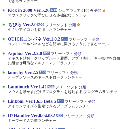
できるランチャー
Kick in 2000 Ver.5.26
シェアウェア 2100円
分類
マウスクリックで呼び出せる多機能なランチャー
ちびら Ver.2.0
フリーソフト
分類
小さいアイコンを使用したランチャー
QUICKコンパネ Ver.1.0.2
フリーソフト
分類
コントロールパネルなどを簡単に開けるようにできるツール
Aqulina Ver.2.2.0
フリーソフト
分類
テキスト貼付、クリップボード履歴、アプリ実行、キー操作を自由
に組合せ可能なマルチコマンドランチャ
launchy Ver.2.5
フリーソフト
分類
オープンソースのキーストロークランチャー
Launtouch Ver.1.42
フリーソフト
分類
マウスを動かすだけでプログラムを起動する プログラムランチャ
Linkbar Ver.1.6.5 Beta 5
フリーソフト
分類
アイコンサイズを指定できるプログラムランチャ
O2Handler Ver.0.04.032
フリーソフト
分類
キーワード入力型ランチャー