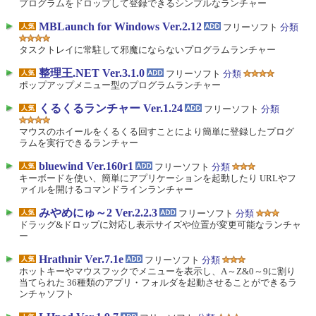
プログラムをドロップして登録できるシンプルなランチャー
MBLaunch for Windows Ver.2.12
フリーソフト
分類
タスクトレイに常駐して邪魔にならないプログラムランチャー
整理王.NET Ver.3.1.0
フリーソフト
分類
ポップアップメニュー型のプログラムランチャー
くるくるランチャー Ver.1.24
フリーソフト
分類
マウスのホイールをくるくる回すことにより簡単に登録したプログ
ラムを実行できるランチャー
bluewind Ver.160r1
フリーソフト
分類
キーボードを使い、簡単にアプリケーションを起動したり URLやフ
ァイルを開けるコマンドラインランチャー
みやめにゅ～2 Ver.2.2.3
フリーソフト
分類
ドラッグ&ドロップに対応し表示サイズや位置が変更可能なランチャ
ー
Hrathnir Ver.7.1e
フリーソフト
分類
ホットキーやマウスフックでメニューを表示し、A～Z&0～9に割り
当てられた 36種類のアプリ・フォルダを起動させることができるラ
ンチャソフト