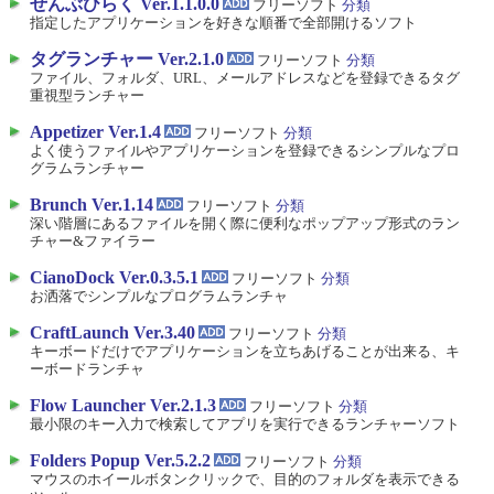
ぜんぶひらく Ver.1.1.0.0
フリーソフト
分類
指定したアプリケーションを好きな順番で全部開けるソフト
タグランチャー Ver.2.1.0
フリーソフト
分類
ファイル、フォルダ、URL、メールアドレスなどを登録できるタグ
重視型ランチャー
Appetizer Ver.1.4
フリーソフト
分類
よく使うファイルやアプリケーションを登録できるシンプルなプロ
グラムランチャー
Brunch Ver.1.14
フリーソフト
分類
深い階層にあるファイルを開く際に便利なポップアップ形式のラン
チャー&ファイラー
CianoDock Ver.0.3.5.1
フリーソフト
分類
お洒落でシンプルなプログラムランチャ
CraftLaunch Ver.3.40
フリーソフト
分類
キーボードだけでアプリケーションを立ちあげることが出来る、キ
ーボードランチャ
Flow Launcher Ver.2.1.3
フリーソフト
分類
最小限のキー入力で検索してアプリを実行できるランチャーソフト
Folders Popup Ver.5.2.2
フリーソフト
分類
マウスのホイールボタンクリックで、目的のフォルダを表示できる