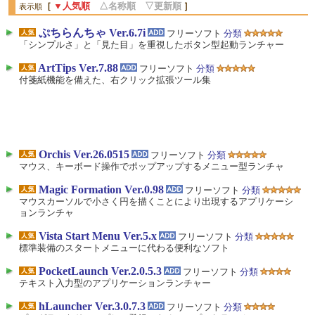
［
▼人気順
△名称順
▽更新順
］
表示順
ぷちらんちゃ Ver.6.7i
フリーソフト
分類
「シンプルさ」と「見た目」を重視したボタン型起動ランチャー
ArtTips Ver.7.88
フリーソフト
分類
付箋紙機能を備えた、右クリック拡張ツール集
Orchis Ver.26.0515
フリーソフト
分類
マウス、キーボード操作でポップアップするメニュー型ランチャ
Magic Formation Ver.0.98
フリーソフト
分類
マウスカーソルで小さく円を描くことにより出現するアプリケーシ
ョンランチャ
Vista Start Menu Ver.5.x
フリーソフト
分類
標準装備のスタートメニューに代わる便利なソフト
PocketLaunch Ver.2.0.5.3
フリーソフト
分類
テキスト入力型のアプリケーションランチャー
hLauncher Ver.3.0.7.3
フリーソフト
分類