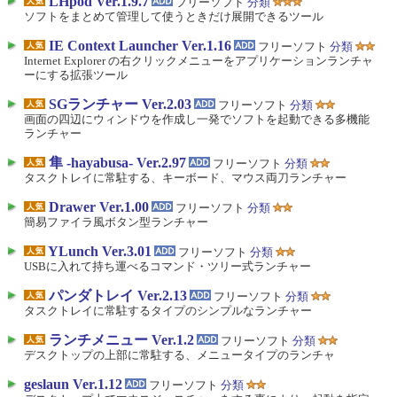
LHpod Ver.1.9.7
フリーソフト
分類
ソフトをまとめて管理して使うときだけ展開できるツール
IE Context Launcher Ver.1.16
フリーソフト
分類
Internet Explorer の右クリックメニューをアプリケーションランチャ
ーにする拡張ツール
SGランチャー Ver.2.03
フリーソフト
分類
画面の四辺にウィンドウを作成し一発でソフトを起動できる多機能
ランチャー
隼 -hayabusa- Ver.2.97
フリーソフト
分類
タスクトレイに常駐する、キーボード、マウス両刀ランチャー
Drawer Ver.1.00
フリーソフト
分類
簡易ファイラ風ボタン型ランチャー
YLunch Ver.3.01
フリーソフト
分類
USBに入れて持ち運べるコマンド・ツリー式ランチャー
パンダトレイ Ver.2.13
フリーソフト
分類
タスクトレイに常駐するタイプのシンプルなランチャー
ランチメニュー Ver.1.2
フリーソフト
分類
デスクトップの上部に常駐する、メニュータイプのランチャ
geslaun Ver.1.12
フリーソフト
分類