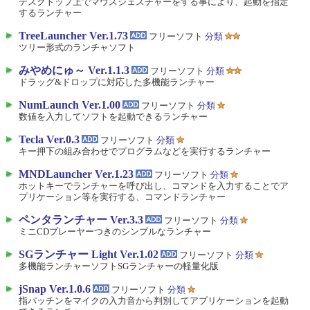
デスクトップ上でマウスジェスチャーをする事により、起動を指定
するランチャー
TreeLauncher Ver.1.73
フリーソフト
分類
ツリー形式のランチャソフト
みやめにゅ～ Ver.1.1.3
フリーソフト
分類
ドラッグ&ドロップに対応した多機能ランチャー
NumLaunch Ver.1.00
フリーソフト
分類
数値を入力してソフトを起動できるランチャー
Tecla Ver.0.3
フリーソフト
分類
キー押下の組み合わせでプログラムなどを実行するランチャー
MNDLauncher Ver.1.23
フリーソフト
分類
ホットキーでランチャーを呼び出し、コマンドを入力することでア
プリケーション等を実行する、コマンドランチャー
ペンタランチャー Ver.3.3
フリーソフト
分類
ミニCDプレーヤーつきのシンプルなランチャー
SGランチャー Light Ver.1.02
フリーソフト
分類
多機能ランチャーソフトSGランチャーの軽量化版
jSnap Ver.1.0.6
フリーソフト
分類
指パッチンをマイクの入力音から判別してアプリケーションを起動