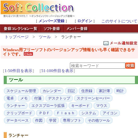
［
メンバーズ登録
］ ［
ログイン
］
このサイトについて
トップページ
>
ツール
> ランチャー
Windows用フリーソフトのバージョンアップ情報をいち早く確認できるサ
イトです。
［
1-50件目を表示
］
［
51-100件目を表示
］
ツール
スケジュール管理
カレンダー
日記
住所録
家計簿
時計
電卓
メモ
付箋
デスクトップ
スクリーンセーバー
ランチャー
エクスプローラ拡張
キーボード
マウス
クリップボード
ＰＤＦ
Ｆｌａｓｈ
システム
アイコン
データベース
作図
学習
専用ソフト
その他ツール
ランチャー