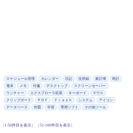
スケジュール管理
カレンダー
日記
住所録
家計簿
時計
電卓
メモ
付箋
デスクトップ
スクリーンセーバー
ランチャー
エクスプローラ拡張
キーボード
マウス
クリップボード
ＰＤＦ
Ｆｌａｓｈ
システム
アイコン
データベース
作図
学習
専用ソフト
その他ツール
［
1-50件目を表示
］
［
51-100件目を表示
］