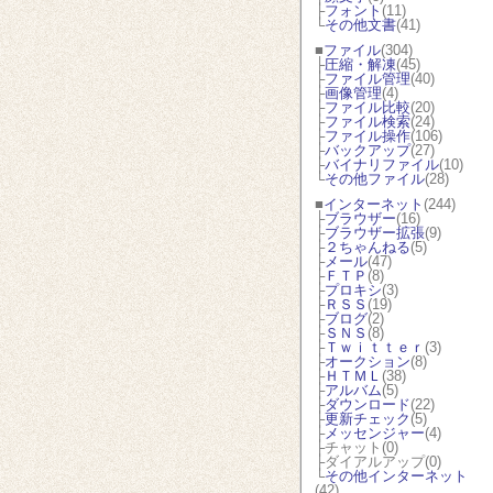
├
フォント
(11)
└
その他文書
(41)
■
ファイル
(304)
├
圧縮・解凍
(45)
├
ファイル管理
(40)
├
画像管理
(4)
├
ファイル比較
(20)
├
ファイル検索
(24)
├
ファイル操作
(106)
├
バックアップ
(27)
├
バイナリファイル
(10)
└
その他ファイル
(28)
■
インターネット
(244)
├
ブラウザー
(16)
├
ブラウザー拡張
(9)
├
２ちゃんねる
(5)
├
メール
(47)
├
ＦＴＰ
(8)
├
プロキシ
(3)
├
ＲＳＳ
(19)
├
ブログ
(2)
├
ＳＮＳ
(8)
├
Ｔｗｉｔｔｅｒ
(3)
├
オークション
(8)
├
ＨＴＭＬ
(38)
├
アルバム
(5)
├
ダウンロード
(22)
├
更新チェック
(5)
├
メッセンジャー
(4)
├チャット(0)
├ダイアルアップ(0)
└
その他インターネット
(42)