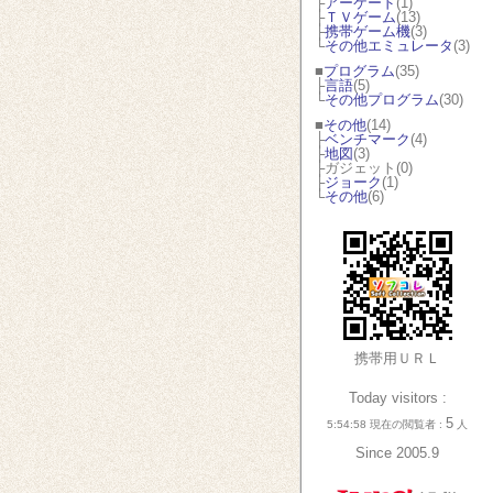
├
アーケード
(1)
├
ＴＶゲーム
(13)
├
携帯ゲーム機
(3)
└
その他エミュレータ
(3)
■
プログラム
(35)
├
言語
(5)
└
その他プログラム
(30)
■
その他
(14)
├
ベンチマーク
(4)
├
地図
(3)
├ガジェット(0)
├
ジョーク
(1)
└
その他
(6)
携帯用ＵＲＬ
Today visitors :
5
5:54:58 現在の閲覧者 :
人
Since 2005.9