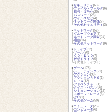
■
セキュリティ
(63)
├
ファイル・フォルダ
(6)
├
暗号・復号化
(20)
├
パスワード
(23)
├
ウイルスなど
(4)
├
ネットワーク関係
(7)
└
その他セキュリティ
(3)
■
ネットワーク
(52)
├
グループウェア
(3)
├
ネットワーク調査
(24)
├
通信
(16)
└
その他ネットワーク
(9)
■
ドライブ
(32)
├
ツール
(20)
├
ＣＤ・ＤＶＤ
(7)
├
仮想ドライブ
(5)
└その他ドライブ(0)
■
ゲーム
(178)
├
シューティング
(21)
├
アクション
(38)
├
アクションＲＰＧ
(1)
├
ＲＰＧ
(12)
├
アドベンチャー
(1)
├
クイズ・パズル
(36)
├
シミュレーション
(12)
├
スポーツ・レース
(6)
├
占い
(1)
└
その他ゲーム
(50)
■
エミュレータ
(26)
├
コンピュータ
(6)