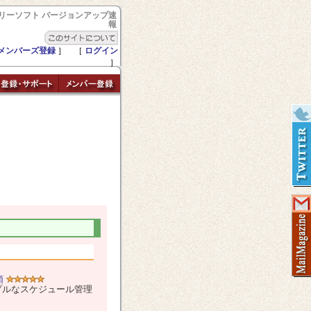
リーソフト バージョンアップ速
報
メンバーズ登録
］ ［
ログイン
］
類
プルなスケジュール管理