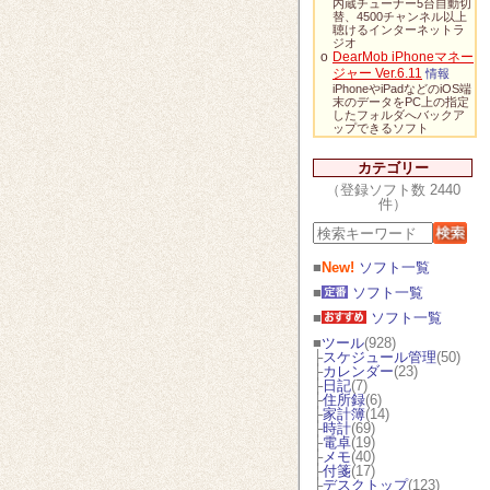
内蔵チューナー5台自動切
替、4500チャンネル以上
聴けるインターネットラ
ジオ
o
DearMob iPhoneマネー
ジャー Ver.6.11
情報
iPhoneやiPadなどのiOS端
末のデータをPC上の指定
したフォルダへバックア
ップできるソフト
カテゴリー
（登録ソフト数 2440
件）
■
New!
ソフト一覧
■
ソフト一覧
■
ソフト一覧
■
ツール
(928)
├
スケジュール管理
(50)
├
カレンダー
(23)
├
日記
(7)
├
住所録
(6)
├
家計簿
(14)
├
時計
(69)
├
電卓
(19)
├
メモ
(40)
├
付箋
(17)
├
デスクトップ
(123)