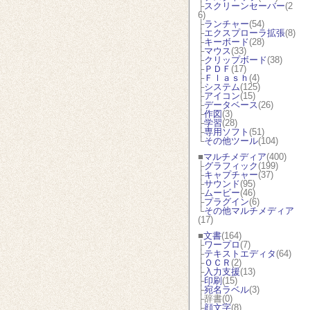
├
スクリーンセーバー
(2
6)
├
ランチャー
(54)
├
エクスプローラ拡張
(8)
├
キーボード
(28)
├
マウス
(33)
├
クリップボード
(38)
├
ＰＤＦ
(17)
├
Ｆｌａｓｈ
(4)
├
システム
(125)
├
アイコン
(15)
├
データベース
(26)
├
作図
(3)
├
学習
(28)
├
専用ソフト
(51)
└
その他ツール
(104)
■
マルチメディア
(400)
├
グラフィック
(199)
├
キャプチャー
(37)
├
サウンド
(95)
├
ムービー
(46)
├
プラグイン
(6)
└
その他マルチメディア
(17)
■
文書
(164)
├
ワープロ
(7)
├
テキストエディタ
(64)
├
ＯＣＲ
(2)
├
入力支援
(13)
├
印刷
(15)
├
宛名ラベル
(3)
├辞書(0)
├
顔文字
(8)