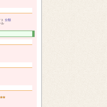
フト
分類
ール