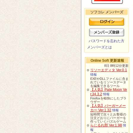
ソフコレ メンバーズ
パスワードを忘れた方
メンバーズとは
Online Soft 更新速報
8日 8時12分更新
o
リソーエディタ Ver.0.1
情報
EXEやDLLファイルに含ま
れているリソースデータ
を編集できるツール
o
【人気】Pale Moon Ve
r.34.3.2
情報
Firefoxを軽快にしたブラ
ウザー
o
【人気】バーガーメー
カー Ver.1.32
情報
短時間で次々とお客様の
注文どおりにバーガーを
作っていくパズルゲーム
o
らじるれ郎 Ver.1.98
情
報