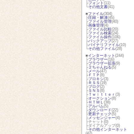
├
フォント
(11)
└
その他文書
(41)
■
ファイル
(304)
├
圧縮・解凍
(45)
├
ファイル管理
(40)
├
画像管理
(4)
├
ファイル比較
(20)
├
ファイル検索
(24)
├
ファイル操作
(106)
├
バックアップ
(27)
├
バイナリファイル
(10)
└
その他ファイル
(28)
■
インターネット
(244)
├
ブラウザー
(16)
├
ブラウザー拡張
(9)
├
２ちゃんねる
(5)
├
メール
(47)
├
ＦＴＰ
(8)
├
プロキシ
(3)
├
ＲＳＳ
(19)
├
ブログ
(2)
├
ＳＮＳ
(8)
├
Ｔｗｉｔｔｅｒ
(3)
├
オークション
(8)
├
ＨＴＭＬ
(38)
├
アルバム
(5)
├
ダウンロード
(22)
├
更新チェック
(5)
├
メッセンジャー
(4)
├チャット(0)
├ダイアルアップ(0)
└
その他インターネット
(42)