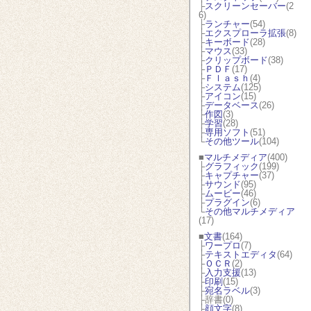
├
スクリーンセーバー
(2
6)
├
ランチャー
(54)
├
エクスプローラ拡張
(8)
├
キーボード
(28)
├
マウス
(33)
├
クリップボード
(38)
├
ＰＤＦ
(17)
├
Ｆｌａｓｈ
(4)
├
システム
(125)
├
アイコン
(15)
├
データベース
(26)
├
作図
(3)
├
学習
(28)
├
専用ソフト
(51)
└
その他ツール
(104)
■
マルチメディア
(400)
├
グラフィック
(199)
├
キャプチャー
(37)
├
サウンド
(95)
├
ムービー
(46)
├
プラグイン
(6)
└
その他マルチメディア
(17)
■
文書
(164)
├
ワープロ
(7)
├
テキストエディタ
(64)
├
ＯＣＲ
(2)
├
入力支援
(13)
├
印刷
(15)
├
宛名ラベル
(3)
├辞書(0)
├
顔文字
(8)