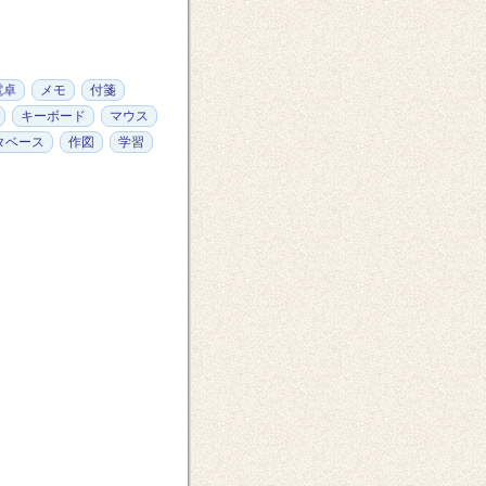
電卓
メモ
付箋
キーボード
マウス
タベース
作図
学習