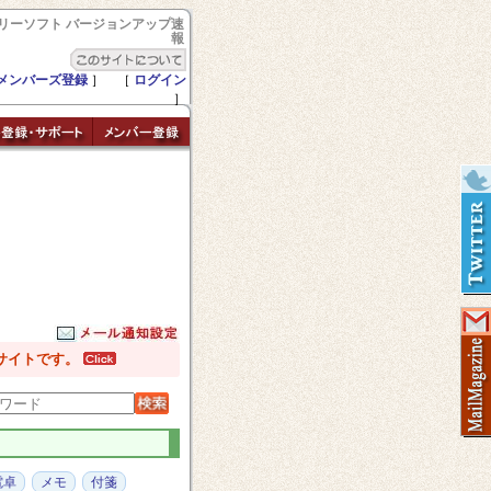
リーソフト バージョンアップ速
報
メンバーズ登録
］ ［
ログイン
］
サイトです。
電卓
メモ
付箋