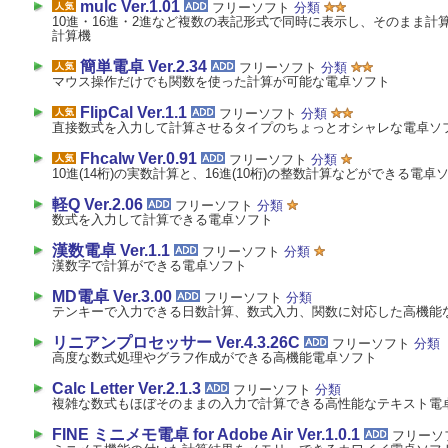
mulc Ver.1.01
フリーソフト
分類
10進・16進・2進など複数の表記形式で同時に表示し、そのまま計
計算機
簡単電卓 Ver.2.34
フリーソフト
分類
マウス操作だけでも関数を使った計算が可能な電卓ソフト
FlipCal Ver.1.1
フリーソフト
分類
直接数式を入力して計算させるタイプのちょっとオシャレな電卓ソ
Fhcalw Ver.0.91
フリーソフト
分類
10進(14桁)の実数計算と、16進(10桁)の整数計算などができる電卓
軽Q Ver.2.06
フリーソフト
分類
数式を入力して計算できる電卓ソフト
漢数電卓 Ver.1.1
フリーソフト
分類
漢数字で計算ができる電卓ソフト
MD電卓 Ver.3.00
フリーソフト
分類
テンキーで入力できる日数計算、数式入力、関数に対応した高機能
リニアンプロセッサー Ver.4.3.26C
フリーソフト
分類
高度な数式処理やグラフ作成ができる高機能電卓ソフト
Calc Letter Ver.2.1.3
フリーソフト
分類
複雑な数式もほぼそのままの入力で計算できる高性能なテキスト電
FINE ミニメモ電卓 for Adobe Air Ver.1.0.1
フリーソ