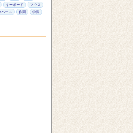
キーボード
マウス
タベース
作図
学習