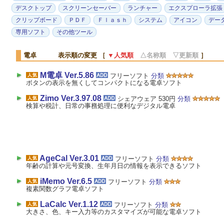
デスクトップ
スクリーンセーバー
ランチャー
エクスプローラ拡張
クリップボード
ＰＤＦ
Ｆｌａｓｈ
システム
アイコン
デー
専用ソフト
その他ツール
電卓 表示順の変更 ［
▼人気順
△名称順
▽更新順
］
M電卓 Ver.5.86
フリーソフト
分類
ボタンの表示を無くしてコンパクトになる電卓ソフト
Zimo Ver.3.97.08
シェアウェア 530円
分類
検算や税計、日常の事務処理に便利なデジタル電卓
AgeCal Ver.3.01
フリーソフト
分類
年齢の計算や元号変換、生年月日の情報を表示できるソフト
iMemo Ver.6.5
フリーソフト
分類
複素関数グラフ電卓ソフト
LaCalc Ver.1.12
フリーソフト
分類
大きさ、色、キー入力等のカスタマイズが可能な電卓ソフト