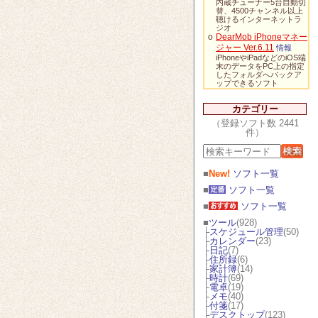
内蔵チューナー5台自動切
替、4500チャンネル以上
聴けるインターネットラ
ジオ
o
DearMob iPhoneマネー
ジャー Ver.6.11
情報
iPhoneやiPadなどのiOS端
末のデータをPC上の指定
したフォルダへバックア
ップできるソフト
カテゴリー
（登録ソフト数 2441
件）
■
New!
ソフト一覧
■
ソフト一覧
■
ソフト一覧
■
ツール
(928)
├
スケジュール管理
(50)
├
カレンダー
(23)
├
日記
(7)
├
住所録
(6)
├
家計簿
(14)
├
時計
(69)
├
電卓
(19)
├
メモ
(40)
├
付箋
(17)
├
デスクトップ
(123)