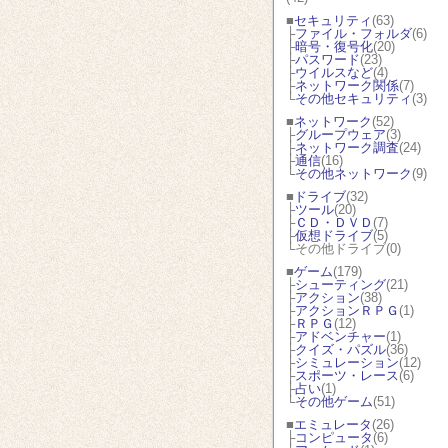
■
セキュリティ
(63)
├
ファイル・フォルダ
(6)
├
暗号・復号化
(20)
├
パスワード
(23)
├
ウイルスなど
(4)
├
ネットワーク関係
(7)
└
その他セキュリティ
(3)
■
ネットワーク
(52)
├
グループウェア
(3)
├
ネットワーク調査
(24)
├
通信
(16)
└
その他ネットワーク
(9)
■
ドライブ
(32)
├
ツール
(20)
├
ＣＤ・ＤＶＤ
(7)
├
仮想ドライブ
(5)
└その他ドライブ(0)
■
ゲーム
(179)
├
シューティング
(21)
├
アクション
(38)
├
アクションＲＰＧ
(1)
├
ＲＰＧ
(12)
├
アドベンチャー
(1)
├
クイズ・パズル
(36)
├
シミュレーション
(12)
├
スポーツ・レース
(6)
├
占い
(1)
└
その他ゲーム
(51)
■
エミュレータ
(26)
├
コンピュータ
(6)