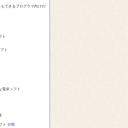
算もできるプログラマ向けの
フト
ソフト
な電卓ソフト
卓
フト
分類