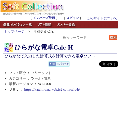
［
メンバーズ登録
］ ［
ログイン
］
このサイトについて
トップページ
> 月別更新状況
ひらがな電卓Calc-H
ひらがなで入力した計算式を計算できる電卓ソフト
ソフト区分 ： フリーソフト
カテゴリー ： ツール /
電卓
最新バージョン ：
Ver.0.8.8
ＵＲＬ ：
https://katahiromz.web.fc2.com/calc-h/