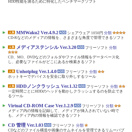
HDD性能を測るために特化したベンチマークソフト
MMWaku2 Ver.4.9.2
シェアウェア 1050円
分類
CD-Rなどのメディアの情報を、さまざまな角度で管理できるソフト
メディアステンシル Ver.3.20
フリーソフト
分類
CD、MO、DVDなどのフォルダやファイル情報をデータベース化
し、必要なファイルがどこにあるか検索きるソフト
Unhotplug Ver.1.4.0
フリーソフト
分類
ホットキーでデバイスを安全に取り外しするツール
HDDノンクラッシュ Ver.1.32
フリーソフト
分類
一定時間ごとにHDDのヘッドを動かしクラッシュするのを防止でき
るツール
Virtual CD-ROM Case Ver.1.2.9
フリーソフト
分類
メディア内の情報を記録して、メディアが挿入されていない時で
も、メディア内の情報を確認できるソフト
CD 管理 Ver.1.03
フリーソフト
分類
CDなどのファイル構造や画像のサムネイルを管理できるリムーバブ