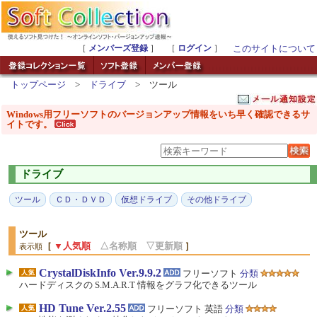
［
メンバーズ登録
］ ［
ログイン
］
このサイトについて
トップページ
>
ドライブ
> ツール
Windows用フリーソフトのバージョンアップ情報をいち早く確認できるサ
イトです。
ドライブ
ツール
ＣＤ・ＤＶＤ
仮想ドライブ
その他ドライブ
ツール
［
▼人気順
△名称順
▽更新順
］
表示順
CrystalDiskInfo Ver.9.9.2
フリーソフト
分類
ハードディスクの S.M.A.R.T 情報をグラフ化できるツール
HD Tune Ver.2.55
フリーソフト 英語
分類