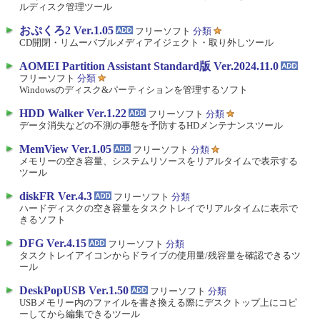
ルディスク管理ツール
おぷくろ2 Ver.1.05
フリーソフト
分類
CD開閉・リムーバブルメディアイジェクト・取り外しツール
AOMEI Partition Assistant Standard版 Ver.2024.11.0
フリーソフト
分類
Windowsのディスク&パーティションを管理するソフト
HDD Walker Ver.1.22
フリーソフト
分類
データ消失などの不測の事態を予防するHDメンテナンスツール
MemView Ver.1.05
フリーソフト
分類
メモリーの空き容量、システムリソースをリアルタイムで表示する
ツール
diskFR Ver.4.3
フリーソフト
分類
ハードディスクの空き容量をタスクトレイでリアルタイムに表示で
きるソフト
DFG Ver.4.15
フリーソフト
分類
タスクトレイアイコンからドライブの使用量/残容量を確認できるツ
ール
DeskPopUSB Ver.1.50
フリーソフト
分類
USBメモリー内のファイルを書き換える際にデスクトップ上にコピ
ーしてから編集できるツール