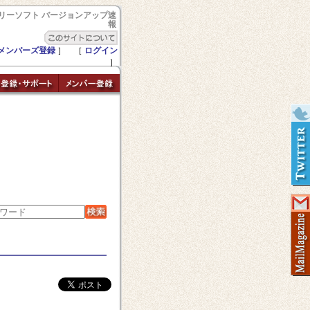
リーソフト バージョンアップ速
報
メンバーズ登録
］ ［
ログイン
］