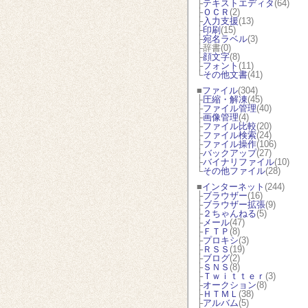
├
テキストエディタ
(64)
├
ＯＣＲ
(2)
├
入力支援
(13)
├
印刷
(15)
├
宛名ラベル
(3)
├辞書(0)
├
顔文字
(8)
├
フォント
(11)
└
その他文書
(41)
■
ファイル
(304)
├
圧縮・解凍
(45)
├
ファイル管理
(40)
├
画像管理
(4)
├
ファイル比較
(20)
├
ファイル検索
(24)
├
ファイル操作
(106)
├
バックアップ
(27)
├
バイナリファイル
(10)
└
その他ファイル
(28)
■
インターネット
(244)
├
ブラウザー
(16)
├
ブラウザー拡張
(9)
├
２ちゃんねる
(5)
├
メール
(47)
├
ＦＴＰ
(8)
├
プロキシ
(3)
├
ＲＳＳ
(19)
├
ブログ
(2)
├
ＳＮＳ
(8)
├
Ｔｗｉｔｔｅｒ
(3)
├
オークション
(8)
├
ＨＴＭＬ
(38)
├
アルバム
(5)