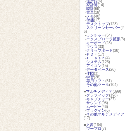
├
住所録
(6)
├
家計簿
(14)
├
時計
(69)
├
電卓
(19)
├
メモ
(40)
├
付箋
(17)
├
デスクトップ
(123)
├
スクリーンセーバー
(2
6)
├
ランチャー
(54)
├
エクスプローラ拡張
(8)
├
キーボード
(28)
├
マウス
(33)
├
クリップボード
(38)
├
ＰＤＦ
(17)
├
Ｆｌａｓｈ
(4)
├
システム
(125)
├
アイコン
(15)
├
データベース
(26)
├
作図
(3)
├
学習
(28)
├
専用ソフト
(51)
└
その他ツール
(104)
■
マルチメディア
(399)
├
グラフィック
(198)
├
キャプチャー
(37)
├
サウンド
(95)
├
ムービー
(46)
├
プラグイン
(6)
└
その他マルチメディア
(17)
■
文書
(164)
├
ワープロ
(7)