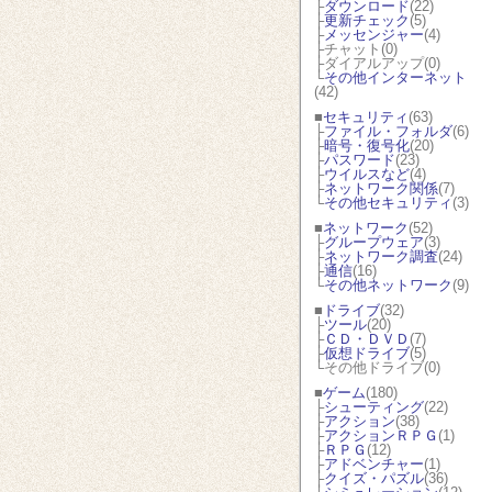
├
ダウンロード
(22)
├
更新チェック
(5)
├
メッセンジャー
(4)
├チャット(0)
├ダイアルアップ(0)
└
その他インターネット
(42)
■
セキュリティ
(63)
├
ファイル・フォルダ
(6)
├
暗号・復号化
(20)
├
パスワード
(23)
├
ウイルスなど
(4)
├
ネットワーク関係
(7)
└
その他セキュリティ
(3)
■
ネットワーク
(52)
├
グループウェア
(3)
├
ネットワーク調査
(24)
├
通信
(16)
└
その他ネットワーク
(9)
■
ドライブ
(32)
├
ツール
(20)
├
ＣＤ・ＤＶＤ
(7)
├
仮想ドライブ
(5)
└その他ドライブ(0)
■
ゲーム
(180)
├
シューティング
(22)
├
アクション
(38)
├
アクションＲＰＧ
(1)
├
ＲＰＧ
(12)
├
アドベンチャー
(1)
├
クイズ・パズル
(36)