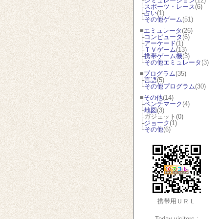
├
シミュレーション
(12)
├
スポーツ・レース
(6)
├
占い
(1)
└
その他ゲーム
(51)
■
エミュレータ
(26)
├
コンピュータ
(6)
├
アーケード
(1)
├
ＴＶゲーム
(13)
├
携帯ゲーム機
(3)
└
その他エミュレータ
(3)
■
プログラム
(35)
├
言語
(5)
└
その他プログラム
(30)
■
その他
(14)
├
ベンチマーク
(4)
├
地図
(3)
├ガジェット(0)
├
ジョーク
(1)
└
その他
(6)
携帯用ＵＲＬ
Today visitors :