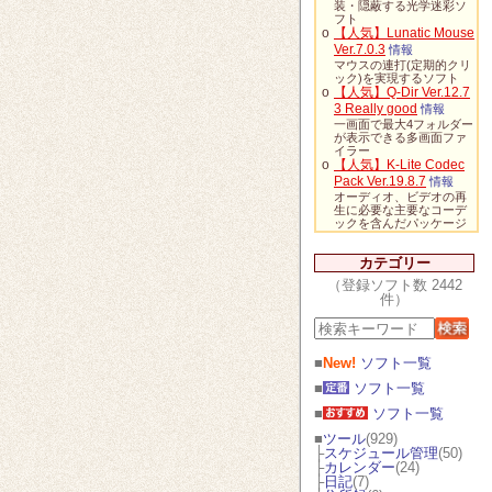
装・隠蔽する光学迷彩ソ
フト
o
【人気】Lunatic Mouse
Ver.7.0.3
情報
マウスの連打(定期的クリ
ック)を実現するソフト
o
【人気】Q-Dir Ver.12.7
3 Really good
情報
一画面で最大4フォルダー
が表示できる多画面ファ
イラー
o
【人気】K-Lite Codec
Pack Ver.19.8.7
情報
オーディオ、ビデオの再
生に必要な主要なコーデ
ックを含んだパッケージ
カテゴリー
（登録ソフト数 2442
件）
■
New!
ソフト一覧
■
ソフト一覧
■
ソフト一覧
■
ツール
(929)
├
スケジュール管理
(50)
├
カレンダー
(24)
├
日記
(7)