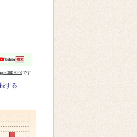
?page=0607028
です
録する