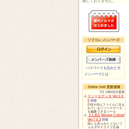
施しておりません。
ソフコレ メンバーズ
パスワードを忘れた方
メンバーズとは
Online Soft 更新速報
7日 13時32分更新
o
リソーエディタ Ver.1.0.
5
情報
EXEやDLLファイルに含ま
れているリソースデータ
を編集できるツール
o
【人気】Mirage Colloid
Ver.7.0.3
情報
誰にも見られたくないフ
ォルダやドライブを偽