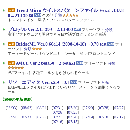
Trend Micro ウイルスパターンファイル Ver.21.137.8
0→21.139.80
その他
分類
トレンドマイクロ製品のウイルスパターンファイル
プロデル Ver.2.1.1399→2.1.1400
フリーソフト
分類
実用ソフトウェアを開発できる日本語プログラミング言語
BridgeM1 Ver.0.60a14 (2008-10-18)→0.70 test
フリ
ーソフト
分類
アーケードゲームサウンドエミュレータ、M1用フロントエンド
AviUtl Ver.2 beta50→2 beta51
フリーソフト
分類
AVIファイルに各種フィルタをかけられるツール
リソーエディタ Ver.5.2.9→0.1
フリーソフト
分類
EXEやDLLファイルに含まれているリソースデータを編集できるツ
ール
【過去の更新履歴】
[
08/03
] [
08/02
] [
08/01
] [
07/31
] [
07/30
] [
07/29
] [
07/28
] [
07/27
]
[
07/26
] [
07/25
]
[
07/24
] [
07/23
] [
07/22
] [
07/21
] [
07/20
] [
07/19
] [
07/18
] [
07/17
]
[
07/16
] [
07/15
]