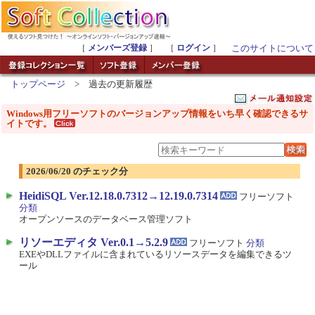
［
メンバーズ登録
］ ［
ログイン
］
このサイトについて
トップページ
> 過去の更新履歴
Windows用フリーソフトのバージョンアップ情報をいち早く確認できるサ
イトです。
2026/06/20 のチェック分
HeidiSQL Ver.12.18.0.7312→12.19.0.7314
フリーソフト
分類
オープンソースのデータベース管理ソフト
リソーエディタ Ver.0.1→5.2.9
フリーソフト
分類
EXEやDLLファイルに含まれているリソースデータを編集できるツ
ール