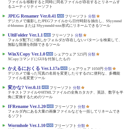
ファイルを移動すると同時に同名ファイルが存在するとリネームす
るユーティリティーソフト
JPEG Renamer Ver.0.41
フリーソフト
分類
デジカメで撮影したJPEGファイルから日付時刻を抽出し、SSyymmd
d-hhmmss または SSyymmdd-nnn形式にリネームできるツール
UltiFolder Ver.1.1
フリーソフト
分類
フォルダ配下に1個しかフォルダが存在しないパターンを検索して、
無駄な階層を削除できるツール
WinXCopy Ver.1.0
シェアウェア 525円
分類
XCopyコマンドにGUIを付加したもの
かえるにおくる Ver.1.17a
シェアウェア 1050円
分類
デジカメで撮った写真の名前を変更したりするのに便利な、多機能
ファイル名変更ツール
変かな? Ver.0.11
フリーソフト
分類
テキストファイルやHTMLファイルの全角カタカナ、英語、数字を半
角に変換するためのツール
IFRename Ver.1.20
フリーソフト
分類
フォルダ内にある大量の画像ファイルなどを一括してリネームでき
るソフト
Wormhole Ver.1.10
フリーソフト
分類