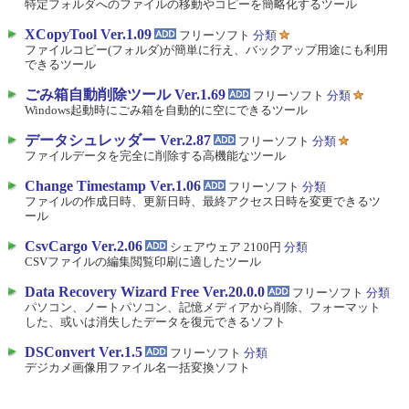
特定フォルダへのファイルの移動やコピーを簡略化するツール
XCopyTool Ver.1.09
フリーソフト
分類
ファイルコピー(フォルダ)が簡単に行え、バックアップ用途にも利用
できるツール
ごみ箱自動削除ツール Ver.1.69
フリーソフト
分類
Windows起動時にごみ箱を自動的に空にできるツール
データシュレッダー Ver.2.87
フリーソフト
分類
ファイルデータを完全に削除する高機能なツール
Change Timestamp Ver.1.06
フリーソフト
分類
ファイルの作成日時、更新日時、最終アクセス日時を変更できるツ
ール
CsvCargo Ver.2.06
シェアウェア 2100円
分類
CSVファイルの編集閲覧印刷に適したツール
Data Recovery Wizard Free Ver.20.0.0
フリーソフト
分類
パソコン、ノートパソコン、記憶メディアから削除、フォーマット
した、或いは消失したデータを復元できるソフト
DSConvert Ver.1.5
フリーソフト
分類
デジカメ画像用ファイル名一括変換ソフト