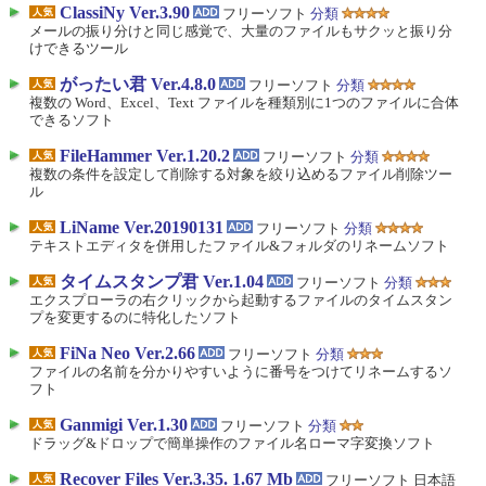
ClassiNy Ver.3.90
フリーソフト
分類
メールの振り分けと同じ感覚で、大量のファイルもサクッと振り分
けできるツール
がったい君 Ver.4.8.0
フリーソフト
分類
複数の Word、Excel、Text ファイルを種類別に1つのファイルに合体
できるソフト
FileHammer Ver.1.20.2
フリーソフト
分類
複数の条件を設定して削除する対象を絞り込めるファイル削除ツー
ル
LiName Ver.20190131
フリーソフト
分類
テキストエディタを併用したファイル&フォルダのリネームソフト
タイムスタンプ君 Ver.1.04
フリーソフト
分類
エクスプローラの右クリックから起動するファイルのタイムスタン
プを変更するのに特化したソフト
FiNa Neo Ver.2.66
フリーソフト
分類
ファイルの名前を分かりやすいように番号をつけてリネームするソ
フト
Ganmigi Ver.1.30
フリーソフト
分類
ドラッグ&ドロップで簡単操作のファイル名ローマ字変換ソフト
Recover Files Ver.3.35. 1.67 Mb
フリーソフト 日本語