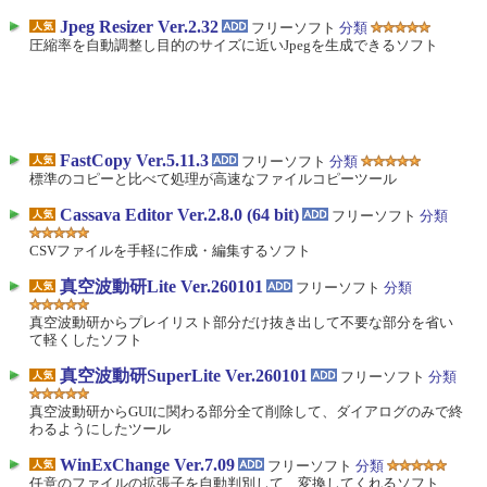
Jpeg Resizer Ver.2.32
フリーソフト
分類
圧縮率を自動調整し目的のサイズに近いJpegを生成できるソフト
FastCopy Ver.5.11.3
フリーソフト
分類
標準のコピーと比べて処理が高速なファイルコピーツール
Cassava Editor Ver.2.8.0 (64 bit)
フリーソフト
分類
CSVファイルを手軽に作成・編集するソフト
真空波動研Lite Ver.260101
フリーソフト
分類
真空波動研からプレイリスト部分だけ抜き出して不要な部分を省い
て軽くしたソフト
真空波動研SuperLite Ver.260101
フリーソフト
分類
真空波動研からGUIに関わる部分全て削除して、ダイアログのみで終
わるようにしたツール
WinExChange Ver.7.09
フリーソフト
分類
任意のファイルの拡張子を自動判別して、変換してくれるソフト