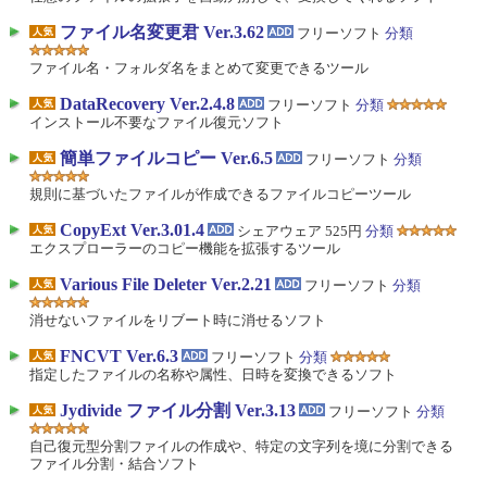
ファイル名変更君 Ver.3.62
フリーソフト
分類
ファイル名・フォルダ名をまとめて変更できるツール
DataRecovery Ver.2.4.8
フリーソフト
分類
インストール不要なファイル復元ソフト
簡単ファイルコピー Ver.6.5
フリーソフト
分類
規則に基づいたファイルが作成できるファイルコピーツール
CopyExt Ver.3.01.4
シェアウェア 525円
分類
エクスプローラーのコピー機能を拡張するツール
Various File Deleter Ver.2.21
フリーソフト
分類
消せないファイルをリブート時に消せるソフト
FNCVT Ver.6.3
フリーソフト
分類
指定したファイルの名称や属性、日時を変換できるソフト
Jydivide ファイル分割 Ver.3.13
フリーソフト
分類
自己復元型分割ファイルの作成や、特定の文字列を境に分割できる
ファイル分割・結合ソフト