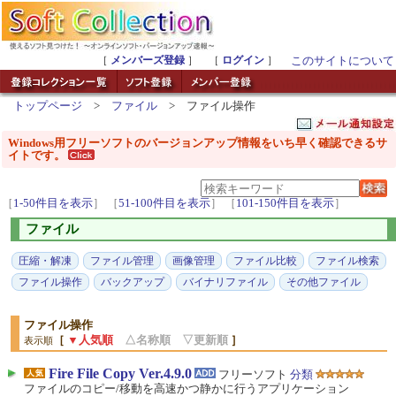
［
メンバーズ登録
］ ［
ログイン
］
このサイトについて
トップページ
>
ファイル
> ファイル操作
Windows用フリーソフトのバージョンアップ情報をいち早く確認できるサ
イトです。
［
1-50件目を表示
］
［
51-100件目を表示
］
［
101-150件目を表示
］
ファイル
圧縮・解凍
ファイル管理
画像管理
ファイル比較
ファイル検索
ファイル操作
バックアップ
バイナリファイル
その他ファイル
ファイル操作
［
▼人気順
△名称順
▽更新順
］
表示順
Fire File Copy Ver.4.9.0
フリーソフト
分類
ファイルのコピー/移動を高速かつ静かに行うアプリケーション