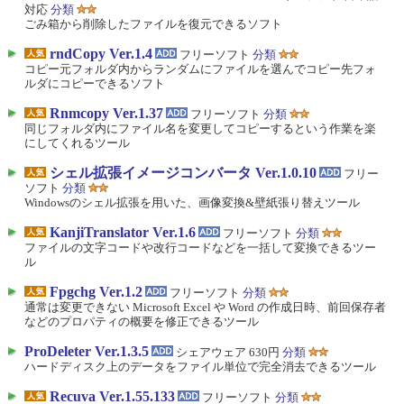
対応
分類
ごみ箱から削除したファイルを復元できるソフト
rndCopy Ver.1.4
フリーソフト
分類
コピー元フォルダ内からランダムにファイルを選んでコピー先フォ
ルダにコピーできるソフト
Rnmcopy Ver.1.37
フリーソフト
分類
同じフォルダ内にファイル名を変更してコピーするという作業を楽
にしてくれるツール
シェル拡張イメージコンバータ Ver.1.0.10
フリー
ソフト
分類
Windowsのシェル拡張を用いた、画像変換&壁紙張り替えツール
KanjiTranslator Ver.1.6
フリーソフト
分類
ファイルの文字コードや改行コードなどを一括して変換できるツー
ル
Fpgchg Ver.1.2
フリーソフト
分類
通常は変更できない Microsoft Excel や Word の作成日時、前回保存者
などのプロパティの概要を修正できるツール
ProDeleter Ver.1.3.5
シェアウェア 630円
分類
ハードディスク上のデータをファイル単位で完全消去できるツール
Recuva Ver.1.55.133
フリーソフト
分類