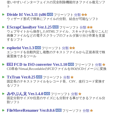
使いやすいインターフェイスの完全削除機能付きファイル復元ソフ
ト
Divide It! Ver.3.11 (x86
フリーソフト
分類
ウィザード形式で簡単にファイルの分割、結合が可能なソフト
EScrapClassifyer Ver.1.25
フリーソフト
分類
ウェブサイトから保存したHTMLファイル、スキャナから取りこんだ
画像ファイルなどの電子スクラップのフォルダ振り分け作業を支援
するソフト
esplorist Ver.1.3
フリーソフト
分類
エンコードを自動判定し複数のテキストファイルから正規表現で検
索置換できるツール
FCD to ISO converter Ver.1.10
フリーソフト
分類
CD革命/Virtual,RecordableのFCDファイルをISOのCDイメージに変換
TxTran Ver.0.25
フリーソフト
分類
固定長のテキストファイルをレコード長、CSV、改行コード変換す
るソフト
みやぶん太 Ver.1.4.0
フリーソフト
分類
固定分割サイズや任意のサイズにも分割する事ができるファイル分
割ソフト
FileMoveRenamer Ver.0.0.6
フリーソフト
分類