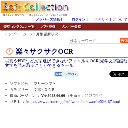
［
メンバーズ登録
］ ［
ログイン
］
このサイトについて
トップページ
> 月別更新状況
楽々サクサクOCR
写真やPDFなど文字選択できないファイルをOCR(光学文字認識)
文字を読み取ることができるツール
ソフト区分 ： フリーソフト
カテゴリー ： 文書 /
ＯＣＲ
最新バージョン ：
Ver.2023.06.09
（更新日：2023/6/14）
ＵＲＬ ：
https://www.vector.co.jp/soft/winnt/hardware/se524187.html