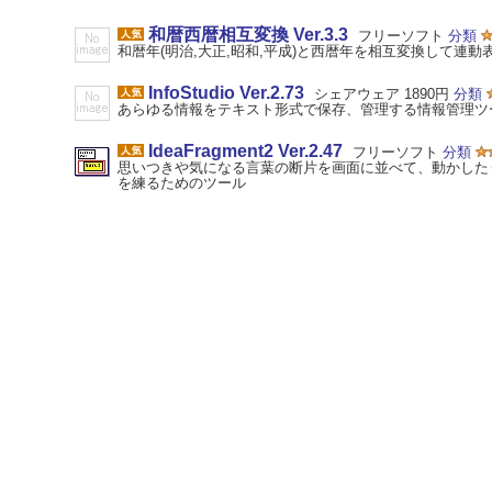
和暦西暦相互変換 Ver.3.3
フリーソフト
分類
和暦年(明治,大正,昭和,平成)と西暦年を相互変換して連動
InfoStudio Ver.2.73
シェアウェア 1890円
分類
あらゆる情報をテキスト形式で保存、管理する情報管理ツ
IdeaFragment2 Ver.2.47
フリーソフト
分類
思いつきや気になる言葉の断片を画面に並べて、動かした
を練るためのツール