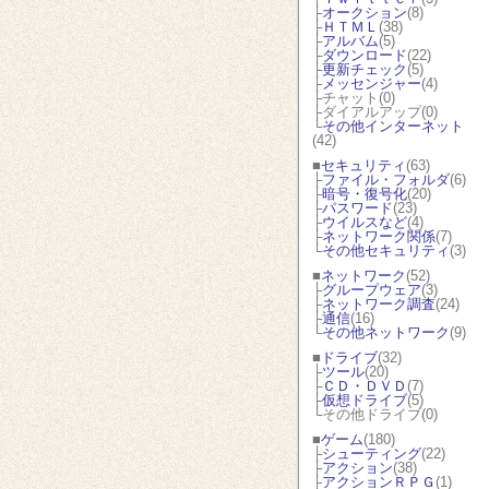
├
オークション
(8)
├
ＨＴＭＬ
(38)
├
アルバム
(5)
├
ダウンロード
(22)
├
更新チェック
(5)
├
メッセンジャー
(4)
├チャット(0)
├ダイアルアップ(0)
└
その他インターネット
(42)
■
セキュリティ
(63)
├
ファイル・フォルダ
(6)
├
暗号・復号化
(20)
├
パスワード
(23)
├
ウイルスなど
(4)
├
ネットワーク関係
(7)
└
その他セキュリティ
(3)
■
ネットワーク
(52)
├
グループウェア
(3)
├
ネットワーク調査
(24)
├
通信
(16)
└
その他ネットワーク
(9)
■
ドライブ
(32)
├
ツール
(20)
├
ＣＤ・ＤＶＤ
(7)
├
仮想ドライブ
(5)
└その他ドライブ(0)
■
ゲーム
(180)
├
シューティング
(22)
├
アクション
(38)
├
アクションＲＰＧ
(1)