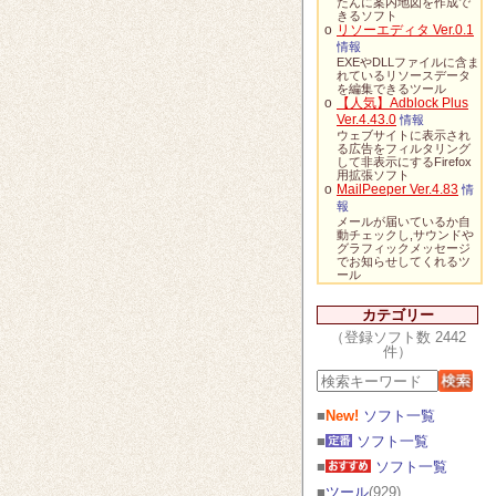
たんに案内地図を作成で
きるソフト
o
リソーエディタ Ver.0.1
情報
EXEやDLLファイルに含ま
れているリソースデータ
を編集できるツール
o
【人気】Adblock Plus
Ver.4.43.0
情報
ウェブサイトに表示され
る広告をフィルタリング
して非表示にするFirefox
用拡張ソフト
o
MailPeeper Ver.4.83
情
報
メールが届いているか自
動チェックし,サウンドや
グラフィックメッセージ
でお知らせしてくれるツ
ール
カテゴリー
（登録ソフト数 2442
件）
■
New!
ソフト一覧
■
ソフト一覧
■
ソフト一覧
■
ツール
(929)