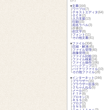
(17)
■
文書
(164)
├
ワープロ
(7)
├
テキストエディタ
(64)
├
ＯＣＲ
(2)
├
入力支援
(13)
├
印刷
(15)
├
宛名ラベル
(3)
├辞書(0)
├
顔文字
(8)
├
フォント
(11)
└
その他文書
(41)
■
ファイル
(304)
├
圧縮・解凍
(45)
├
ファイル管理
(40)
├
画像管理
(4)
├
ファイル比較
(20)
├
ファイル検索
(24)
├
ファイル操作
(106)
├
バックアップ
(27)
├
バイナリファイル
(10)
└
その他ファイル
(28)
■
インターネット
(244)
├
ブラウザー
(16)
├
ブラウザー拡張
(9)
├
２ちゃんねる
(5)
├
メール
(47)
├
ＦＴＰ
(8)
├
プロキシ
(3)
├
ＲＳＳ
(19)
├
ブログ
(2)
├
ＳＮＳ
(8)
├
Ｔｗｉｔｔｅｒ
(3)