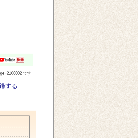
?page=2106002
です
録する