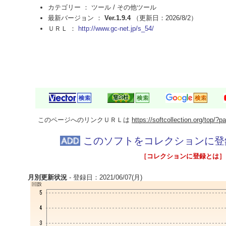
カテゴリー ： ツール /
その他ツール
最新バージョン ：
Ver.1.9.4
（更新日：2026/8/2）
ＵＲＬ ：
http://www.gc-net.jp/s_54/
このページへのリンクＵＲＬは
https://softcollection.org/top/
このソフトをコレクションに登
［コレクションに登録とは］
月別更新状況
- 登録日：2021/06/07(月)