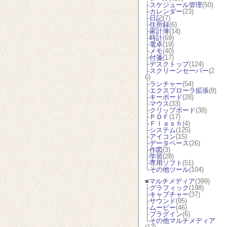
├
スケジュール管理
(50)
├
カレンダー
(23)
├
日記
(7)
├
住所録
(6)
├
家計簿
(14)
├
時計
(69)
├
電卓
(19)
├
メモ
(40)
├
付箋
(17)
├
デスクトップ
(124)
├
スクリーンセーバー
(2
6)
├
ランチャー
(54)
├
エクスプローラ拡張
(8)
├
キーボード
(28)
├
マウス
(33)
├
クリップボード
(38)
├
ＰＤＦ
(17)
├
Ｆｌａｓｈ
(4)
├
システム
(125)
├
アイコン
(15)
├
データベース
(26)
├
作図
(3)
├
学習
(28)
├
専用ソフト
(51)
└
その他ツール
(104)
■
マルチメディア
(399)
├
グラフィック
(198)
├
キャプチャー
(37)
├
サウンド
(95)
├
ムービー
(46)
├
プラグイン
(6)
└
その他マルチメディア