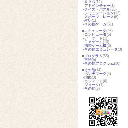
├
ＲＰＧ
(12)
├
アドベンチャー
(1)
├
クイズ・パズル
(36)
├
シミュレーション
(12)
├
スポーツ・レース
(6)
├
占い
(1)
└
その他ゲーム
(51)
■
エミュレータ
(26)
├
コンピュータ
(6)
├
アーケード
(1)
├
ＴＶゲーム
(13)
├
携帯ゲーム機
(3)
└
その他エミュレータ
(3)
■
プログラム
(35)
├
言語
(5)
└
その他プログラム
(30)
■
その他
(14)
├
ベンチマーク
(4)
├
地図
(3)
├ガジェット(0)
├
ジョーク
(1)
└
その他
(6)