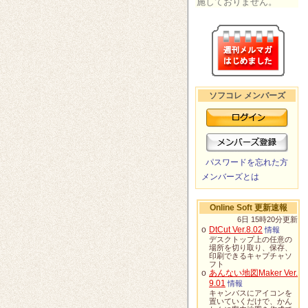
施しておりません。
ソフコレ メンバーズ
パスワードを忘れた方
メンバーズとは
Online Soft 更新速報
6日 15時20分更新
o
DtCut Ver.8.02
情報
デスクトップ上の任意の
場所を切り取り、保存、
印刷できるキャプチャソ
フト
o
あんない地図Maker Ver.
9.01
情報
キャンバスにアイコンを
置いていくだけで、かん