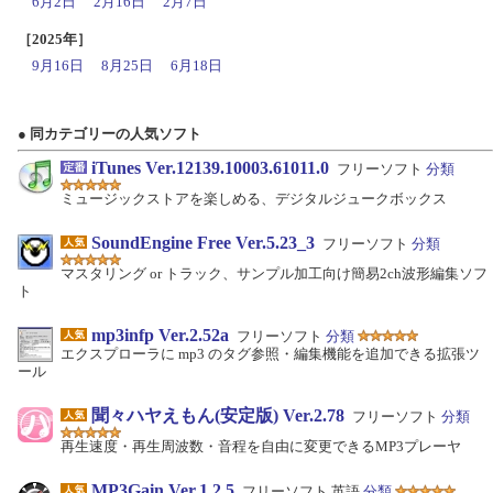
6月2日
2月16日
2月7日
［2025年］
9月16日
8月25日
6月18日
● 同カテゴリーの人気ソフト
iTunes Ver.12139.10003.61011.0
フリーソフト
分類
ミュージックストアを楽しめる、デジタルジュークボックス
SoundEngine Free Ver.5.23_3
フリーソフト
分類
マスタリング or トラック、サンプル加工向け簡易2ch波形編集ソフ
ト
mp3infp Ver.2.52a
フリーソフト
分類
エクスプローラに mp3 のタグ参照・編集機能を追加できる拡張ツ
ール
聞々ハヤえもん(安定版) Ver.2.78
フリーソフト
分類
再生速度・再生周波数・音程を自由に変更できるMP3プレーヤ
MP3Gain Ver.1.2.5
フリーソフト 英語
分類