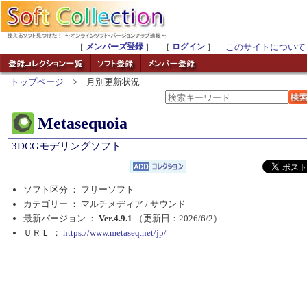
［
メンバーズ登録
］ ［
ログイン
］
このサイトについて
トップページ
> 月別更新状況
Metasequoia
3DCGモデリングソフト
ソフト区分 ： フリーソフト
カテゴリー ： マルチメディア /
サウンド
最新バージョン ：
Ver.4.9.1
（更新日：2026/6/2）
ＵＲＬ ：
https://www.metaseq.net/jp/