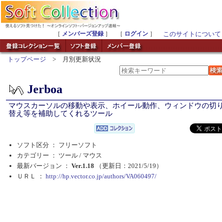
［
メンバーズ登録
］ ［
ログイン
］
このサイトについて
トップページ
> 月別更新状況
Jerboa
マウスカーソルの移動や表示、ホイール動作、ウィンドウの切
替え等を補助してくれるツール
ソフト区分 ： フリーソフト
カテゴリー ： ツール /
マウス
最新バージョン ：
Ver.1.18
（更新日：2021/5/19）
ＵＲＬ ：
http://hp.vector.co.jp/authors/VA060497/