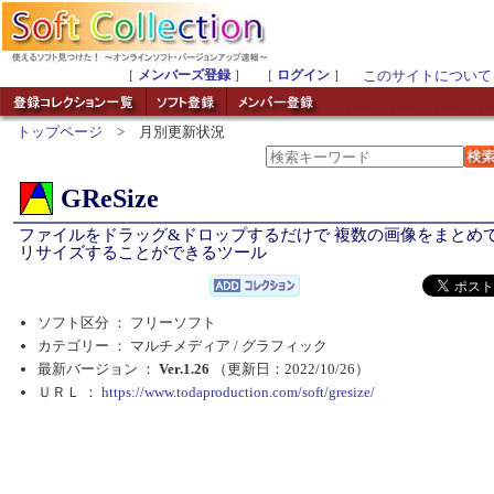
［
メンバーズ登録
］ ［
ログイン
］
このサイトについて
トップページ
> 月別更新状況
GReSize
ファイルをドラッグ&ドロップするだけで 複数の画像をまとめ
リサイズすることができるツール
ソフト区分 ： フリーソフト
カテゴリー ： マルチメディア /
グラフィック
最新バージョン ：
Ver.1.26
（更新日：2022/10/26）
ＵＲＬ ：
https://www.todaproduction.com/soft/gresize/