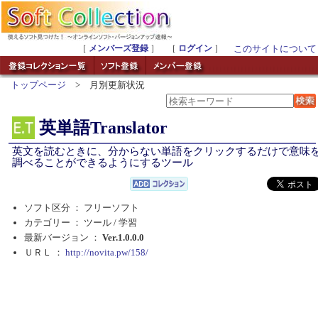
［
メンバーズ登録
］ ［
ログイン
］
このサイトについて
トップページ
> 月別更新状況
英単語Translator
英文を読むときに、分からない単語をクリックするだけで意味
調べることができるようにするツール
ソフト区分 ： フリーソフト
カテゴリー ： ツール /
学習
最新バージョン ：
Ver.1.0.0.0
ＵＲＬ ：
http://novita.pw/158/