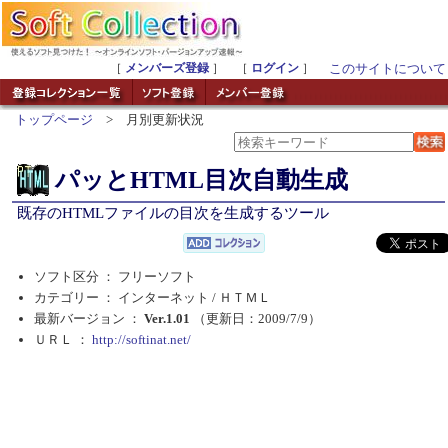
［
メンバーズ登録
］ ［
ログイン
］
このサイトについて
トップページ
> 月別更新状況
パッとHTML目次自動生成
既存のHTMLファイルの目次を生成するツール
ソフト区分 ： フリーソフト
カテゴリー ： インターネット /
ＨＴＭＬ
最新バージョン ：
Ver.1.01
（更新日：2009/7/9）
ＵＲＬ ：
http://softinat.net/