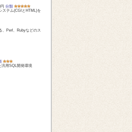
0円
分類
ム(CGIとHTML)を
erl、Rubyなどのス
類
た汎用SQL開発環境