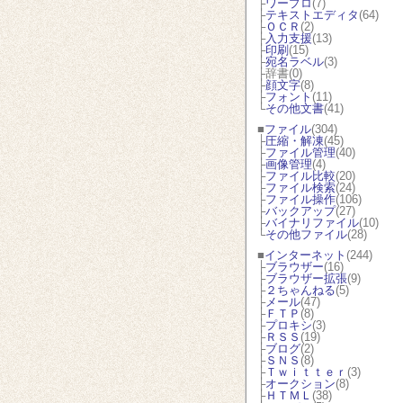
├
ワープロ
(7)
├
テキストエディタ
(64)
├
ＯＣＲ
(2)
├
入力支援
(13)
├
印刷
(15)
├
宛名ラベル
(3)
├辞書(0)
├
顔文字
(8)
├
フォント
(11)
└
その他文書
(41)
■
ファイル
(304)
├
圧縮・解凍
(45)
├
ファイル管理
(40)
├
画像管理
(4)
├
ファイル比較
(20)
├
ファイル検索
(24)
├
ファイル操作
(106)
├
バックアップ
(27)
├
バイナリファイル
(10)
└
その他ファイル
(28)
■
インターネット
(244)
├
ブラウザー
(16)
├
ブラウザー拡張
(9)
├
２ちゃんねる
(5)
├
メール
(47)
├
ＦＴＰ
(8)
├
プロキシ
(3)
├
ＲＳＳ
(19)
├
ブログ
(2)
├
ＳＮＳ
(8)
├
Ｔｗｉｔｔｅｒ
(3)
├
オークション
(8)
├
ＨＴＭＬ
(38)