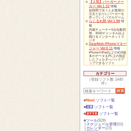
o
【人気】バーガーメー
カー Ver.1.32
情報
短時間で次々とお客様の
注文どおりにバーガーを
作っていくパズルゲーム
o
らじるれ郎 Ver.1.98
情
報
内蔵チューナー5台自動切
替、4500チャンネル以上
聴けるインターネットラ
ジオ
o
DearMob iPhoneマネー
ジャー Ver.6.11
情報
iPhoneやiPadなどのiOS端
末のデータをPC上の指定
したフォルダへバックア
ップできるソフト
カテゴリー
（登録ソフト数 2440
件）
■
New!
ソフト一覧
■
ソフト一覧
■
ソフト一覧
■
ツール
(928)
├
スケジュール管理
(50)
├
カレンダー
(23)