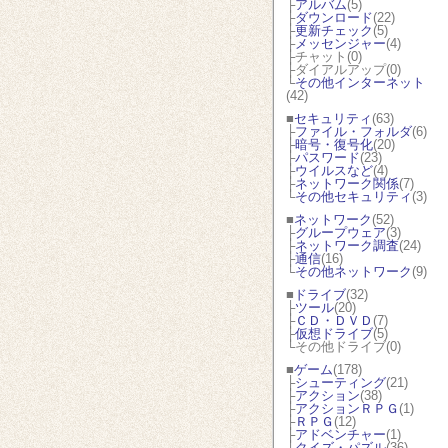
├
アルバム
(5)
├
ダウンロード
(22)
├
更新チェック
(5)
├
メッセンジャー
(4)
├チャット(0)
├ダイアルアップ(0)
└
その他インターネット
(42)
■
セキュリティ
(63)
├
ファイル・フォルダ
(6)
├
暗号・復号化
(20)
├
パスワード
(23)
├
ウイルスなど
(4)
├
ネットワーク関係
(7)
└
その他セキュリティ
(3)
■
ネットワーク
(52)
├
グループウェア
(3)
├
ネットワーク調査
(24)
├
通信
(16)
└
その他ネットワーク
(9)
■
ドライブ
(32)
├
ツール
(20)
├
ＣＤ・ＤＶＤ
(7)
├
仮想ドライブ
(5)
└その他ドライブ(0)
■
ゲーム
(178)
├
シューティング
(21)
├
アクション
(38)
├
アクションＲＰＧ
(1)
├
ＲＰＧ
(12)
├
アドベンチャー
(1)
├
クイズ・パズル
(36)