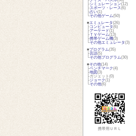
├
シミュレーション
(12)
├
スポーツ・レース
(6)
├
占い
(1)
└
その他ゲーム
(50)
■
エミュレータ
(26)
├
コンピュータ
(6)
├
アーケード
(1)
├
ＴＶゲーム
(13)
├
携帯ゲーム機
(3)
└
その他エミュレータ
(3)
■
プログラム
(35)
├
言語
(5)
└
その他プログラム
(30)
■
その他
(14)
├
ベンチマーク
(4)
├
地図
(3)
├ガジェット(0)
├
ジョーク
(1)
└
その他
(6)
携帯用ＵＲＬ