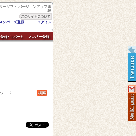
リーソフト バージョンアップ速
報
メンバーズ登録
］ ［
ログイン
］