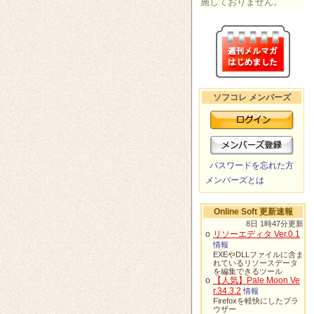
施しておりません。
ソフコレ メンバーズ
パスワードを忘れた方
メンバーズとは
Online Soft 更新速報
8日 1時47分更新
o
リソーエディタ Ver.0.1
情報
EXEやDLLファイルに含ま
れているリソースデータ
を編集できるツール
o
【人気】Pale Moon Ve
r.34.3.2
情報
Firefoxを軽快にしたブラ
ウザー