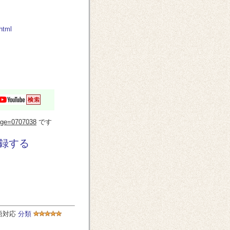
html
?page=0707038
です
録する
語対応
分類