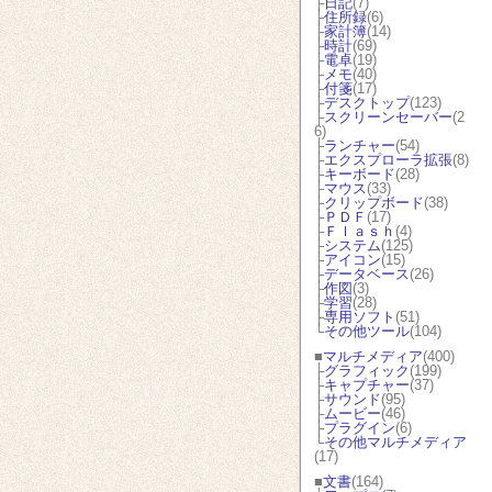
├
日記
(7)
├
住所録
(6)
├
家計簿
(14)
├
時計
(69)
├
電卓
(19)
├
メモ
(40)
├
付箋
(17)
├
デスクトップ
(123)
├
スクリーンセーバー
(2
6)
├
ランチャー
(54)
├
エクスプローラ拡張
(8)
├
キーボード
(28)
├
マウス
(33)
├
クリップボード
(38)
├
ＰＤＦ
(17)
├
Ｆｌａｓｈ
(4)
├
システム
(125)
├
アイコン
(15)
├
データベース
(26)
├
作図
(3)
├
学習
(28)
├
専用ソフト
(51)
└
その他ツール
(104)
■
マルチメディア
(400)
├
グラフィック
(199)
├
キャプチャー
(37)
├
サウンド
(95)
├
ムービー
(46)
├
プラグイン
(6)
└
その他マルチメディア
(17)
■
文書
(164)