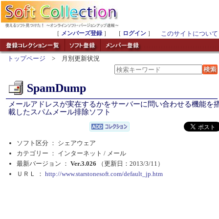
［
メンバーズ登録
］ ［
ログイン
］
このサイトについて
トップページ
> 月別更新状況
SpamDump
メールアドレスが実在するかをサーバーに問い合わせる機能を
載したスパムメール排除ソフト
ソフト区分 ： シェアウェア
カテゴリー ： インターネット /
メール
最新バージョン ：
Ver.3.026
（更新日：2013/3/11）
ＵＲＬ ：
http://www.starstonesoft.com/default_jp.htm