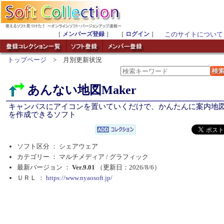
［
メンバーズ登録
］ ［
ログイン
］
このサイトについて
トップページ
> 月別更新状況
あんない地図Maker
キャンバスにアイコンを置いていくだけで、かんたんに案内地
を作成できるソフト
ソフト区分 ： シェアウェア
カテゴリー ： マルチメディア /
グラフィック
最新バージョン ：
Ver.9.01
（更新日：2026/8/6）
ＵＲＬ ：
https://www.nyaosoft.jp/