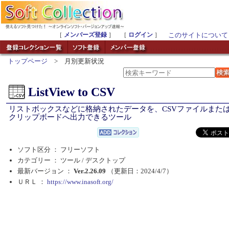
［
メンバーズ登録
］ ［
ログイン
］
このサイトについて
トップページ
> 月別更新状況
ListView to CSV
リストボックスなどに格納されたデータを、CSVファイルまた
クリップボードへ出力できるツール
ソフト区分 ： フリーソフト
カテゴリー ： ツール /
デスクトップ
最新バージョン ：
Ver.2.26.09
（更新日：2024/4/7）
ＵＲＬ ：
https://www.inasoft.org/