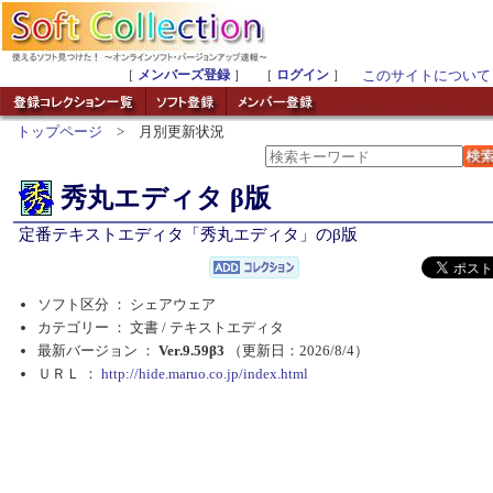
［
メンバーズ登録
］ ［
ログイン
］
このサイトについて
トップページ
> 月別更新状況
秀丸エディタ β版
定番テキストエディタ「秀丸エディタ」のβ版
ソフト区分 ： シェアウェア
カテゴリー ： 文書 /
テキストエディタ
最新バージョン ：
Ver.9.59β3
（更新日：2026/8/4）
ＵＲＬ ：
http://hide.maruo.co.jp/index.html