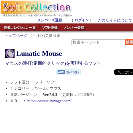
［
メンバーズ登録
］ ［
ログイン
］
このサイトについて
トップページ
> 月別更新状況
Lunatic Mouse
マウスの連打(定期的クリック)を実現するソフト
ソフト区分 ： フリーソフト
カテゴリー ： ツール /
マウス
最新バージョン ：
Ver.7.0.3
（更新日：2026/8/7）
ＵＲＬ ：
http://cosmic-voyager.com/