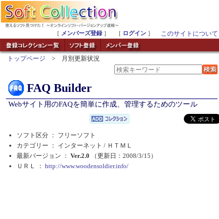
［
メンバーズ登録
］ ［
ログイン
］
このサイトについて
トップページ
> 月別更新状況
FAQ Builder
Webサイト用のFAQを簡単に作成、管理するためのツール
ソフト区分 ： フリーソフト
カテゴリー ： インターネット /
ＨＴＭＬ
最新バージョン ：
Ver.2.0
（更新日：2008/3/15）
ＵＲＬ ：
http://www.woodensoldier.info/