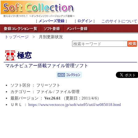
［
メンバーズ登録
］ ［
ログイン
］
このサイトについて
トップページ
> 月別更新状況
極窓
マルチビュアー搭載ファイル管理ソフト
ソフト区分 ： フリーソフト
カテゴリー ： ファイル /
ファイル管理
最新バージョン ：
Ver.26.61
（更新日：2011/4/6）
ＵＲＬ ：
https://www.vector.co.jp/soft/win95/util/se085018.html