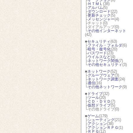
├
ＨＴＭＬ
(38)
├
アルバム
(5)
├
ダウンロード
(22)
├
更新チェック
(5)
├
メッセンジャー
(4)
├チャット(0)
├ダイアルアップ(0)
└
その他インターネット
(42)
■
セキュリティ
(63)
├
ファイル・フォルダ
(6)
├
暗号・復号化
(20)
├
パスワード
(23)
├
ウイルスなど
(4)
├
ネットワーク関係
(7)
└
その他セキュリティ
(3)
■
ネットワーク
(52)
├
グループウェア
(3)
├
ネットワーク調査
(24)
├
通信
(16)
└
その他ネットワーク
(9)
■
ドライブ
(32)
├
ツール
(20)
├
ＣＤ・ＤＶＤ
(7)
├
仮想ドライブ
(5)
└その他ドライブ(0)
■
ゲーム
(179)
├
シューティング
(21)
├
アクション
(38)
├
アクションＲＰＧ
(1)
├
ＲＰＧ
(12)