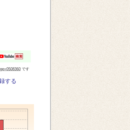
?page=0508360
です
録する