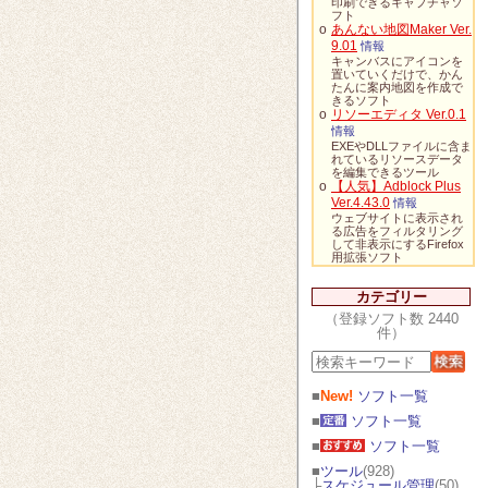
印刷できるキャプチャソ
フト
o
あんない地図Maker Ver.
9.01
情報
キャンバスにアイコンを
置いていくだけで、かん
たんに案内地図を作成で
きるソフト
o
リソーエディタ Ver.0.1
情報
EXEやDLLファイルに含ま
れているリソースデータ
を編集できるツール
o
【人気】Adblock Plus
Ver.4.43.0
情報
ウェブサイトに表示され
る広告をフィルタリング
して非表示にするFirefox
用拡張ソフト
カテゴリー
（登録ソフト数 2440
件）
■
New!
ソフト一覧
■
ソフト一覧
■
ソフト一覧
■
ツール
(928)
├
スケジュール管理
(50)