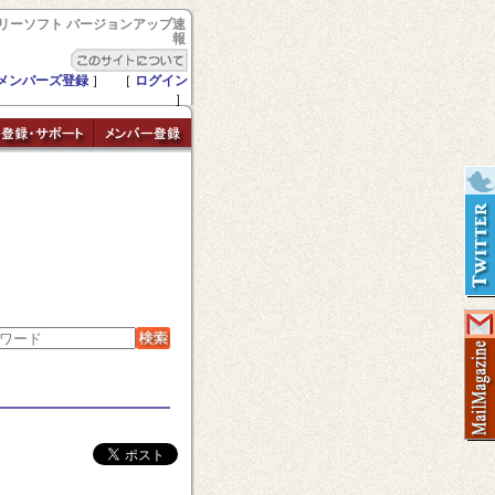
リーソフト バージョンアップ速
報
メンバーズ登録
］ ［
ログイン
］