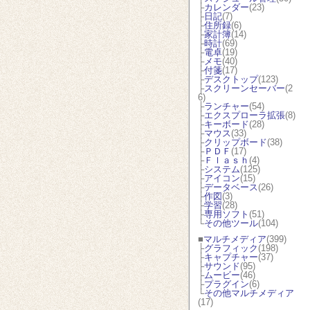
├
カレンダー
(23)
├
日記
(7)
├
住所録
(6)
├
家計簿
(14)
├
時計
(69)
├
電卓
(19)
├
メモ
(40)
├
付箋
(17)
├
デスクトップ
(123)
├
スクリーンセーバー
(2
6)
├
ランチャー
(54)
├
エクスプローラ拡張
(8)
├
キーボード
(28)
├
マウス
(33)
├
クリップボード
(38)
├
ＰＤＦ
(17)
├
Ｆｌａｓｈ
(4)
├
システム
(125)
├
アイコン
(15)
├
データベース
(26)
├
作図
(3)
├
学習
(28)
├
専用ソフト
(51)
└
その他ツール
(104)
■
マルチメディア
(399)
├
グラフィック
(198)
├
キャプチャー
(37)
├
サウンド
(95)
├
ムービー
(46)
├
プラグイン
(6)
└
その他マルチメディア
(17)