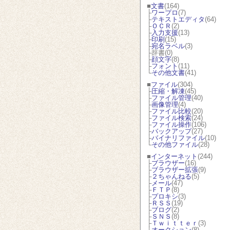
■
文書
(164)
├
ワープロ
(7)
├
テキストエディタ
(64)
├
ＯＣＲ
(2)
├
入力支援
(13)
├
印刷
(15)
├
宛名ラベル
(3)
├辞書(0)
├
顔文字
(8)
├
フォント
(11)
└
その他文書
(41)
■
ファイル
(304)
├
圧縮・解凍
(45)
├
ファイル管理
(40)
├
画像管理
(4)
├
ファイル比較
(20)
├
ファイル検索
(24)
├
ファイル操作
(106)
├
バックアップ
(27)
├
バイナリファイル
(10)
└
その他ファイル
(28)
■
インターネット
(244)
├
ブラウザー
(16)
├
ブラウザー拡張
(9)
├
２ちゃんねる
(5)
├
メール
(47)
├
ＦＴＰ
(8)
├
プロキシ
(3)
├
ＲＳＳ
(19)
├
ブログ
(2)
├
ＳＮＳ
(8)
├
Ｔｗｉｔｔｅｒ
(3)
├
オークション
(8)