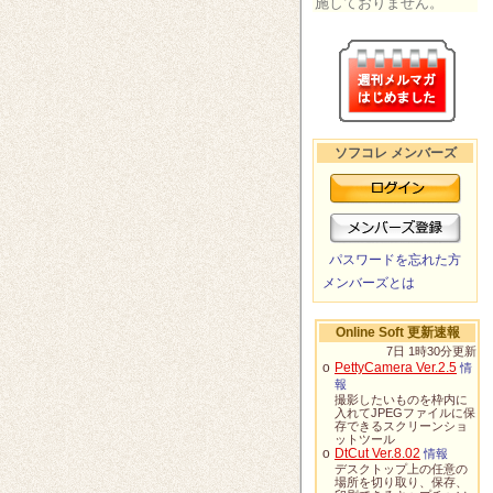
施しておりません。
ソフコレ メンバーズ
パスワードを忘れた方
メンバーズとは
Online Soft 更新速報
7日 1時30分更新
o
PettyCamera Ver.2.5
情
報
撮影したいものを枠内に
入れてJPEGファイルに保
存できるスクリーンショ
ットツール
o
DtCut Ver.8.02
情報
デスクトップ上の任意の
場所を切り取り、保存、