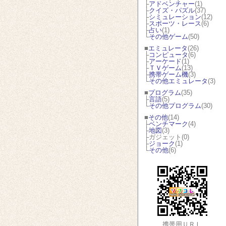
├
アドベンチャー
(1)
├
クイズ・パズル
(37)
├
シミュレーション
(12)
├
スポーツ・レース
(6)
├
占い
(1)
└
その他ゲーム
(50)
■
エミュレータ
(26)
├
コンピュータ
(6)
├
アーケード
(1)
├
ＴＶゲーム
(13)
├
携帯ゲーム機
(3)
└
その他エミュレータ
(3)
■
プログラム
(35)
├
言語
(5)
└
その他プログラム
(30)
■
その他
(14)
├
ベンチマーク
(4)
├
地図
(3)
├ガジェット(0)
├
ジョーク
(1)
└
その他
(6)
携帯用ＵＲＬ