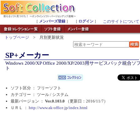
［
メンバーズ登録
］ ［
ログイン
］
このサイトについて
トップページ
> 月別更新状況
SP+メーカー
Windows 2000/XP Office 2000/XP/2003用サービスパック統合ソ
ト
ソフト区分 ： フリーソフト
カテゴリー ： ツール /
システム
最新バージョン ：
Ver.0.103.0
（更新日：2016/11/7）
ＵＲＬ ：
http://www.ak-office.jp/index.html