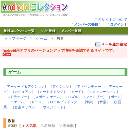
このサイトについて
［
メンバーズ登録
］ ［
ログイン
］
トップページ
>
ゲーム
> 教育
Android用アプリのバージョンアップ情報を確認できるサイトです。
ゲーム
［
アーケード＆アクション
］ ［
アクション
］ ［
アドベンチャー
］ ［
アーケー
ド
］ ［
カジュアル
］ ［
カード＆カジノ
］ ［
カード
］ ［
シミュレーション
］
［
ストラテジー
］ ［
スポーツ ゲーム
］ ［
パズル
］ ［
ファミリー
］ ［
ボード
］
［
ミニゲーム
］ ［
レース
］ ［
ロールプレイング
］ ［
雑学
］ ［
音楽
］ ［
頭脳
系
］ ［
音楽＆リズム
］ ［
ウィジェット
］
教育
［
▼人気順
△名称順
▽更新順
］
表示順