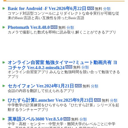
Basic for Android -F Ver.2026年6月22日
無料
分類
コマンド対話型コンソールによりダイレクトな命令実行が可能な従
来のBasic言語と高い互換性を持ったBasic言語
Photomath Ver.8.48.0
無料
分類
カメラで撮影した数式を即時に読み取り,解くことができるアプリ
オンライン自習室 勉強タイマー?ミュート動画共有 ヨ
コチャク Ver.4.0.2-minsdk24
無料
分類
オンライン自習室アプリ みんなと勉強時間を競い合って勉強できる
アプリ
セカイフォン Ver.2024年1月21日
無料
分類
会話の内容を翻訳して伝えられるアプリ
ひたすら計算Launcher Ver.2025年9月23日
無料
分類
中学数学の計算練習をひらすらやる『ひたすら計算』シリーズを起
動するランチャーアプリ
英単語スペル3600 Ver.8.5.0
無料
分類
中学・高校・センター・中堅大学・難関大学のレベルごとに中学