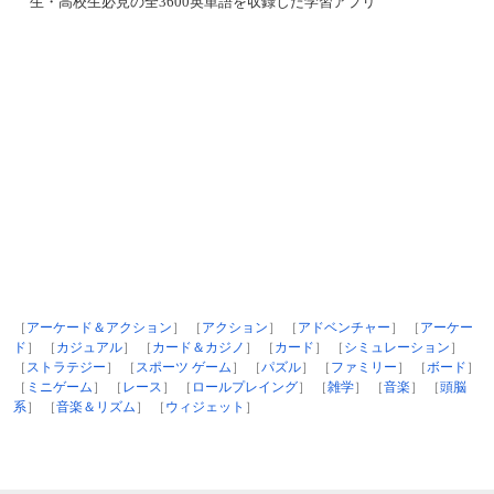
生・高校生必見の全3600英単語を収録した学習アプリ
［
アーケード＆アクション
］ ［
アクション
］ ［
アドベンチャー
］ ［
アーケー
ド
］ ［
カジュアル
］ ［
カード＆カジノ
］ ［
カード
］ ［
シミュレーション
］
［
ストラテジー
］ ［
スポーツ ゲーム
］ ［
パズル
］ ［
ファミリー
］ ［
ボード
］
［
ミニゲーム
］ ［
レース
］ ［
ロールプレイング
］ ［
雑学
］ ［
音楽
］ ［
頭脳
系
］ ［
音楽＆リズム
］ ［
ウィジェット
］