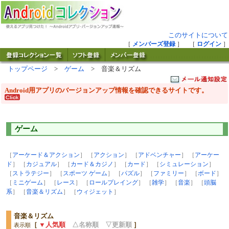
このサイトについて
［
メンバーズ登録
］ ［
ログイン
］
トップページ
>
ゲーム
> 音楽＆リズム
Android用アプリのバージョンアップ情報を確認できるサイトです。
ゲーム
［
アーケード＆アクション
］ ［
アクション
］ ［
アドベンチャー
］ ［
アーケー
ド
］ ［
カジュアル
］ ［
カード＆カジノ
］ ［
カード
］ ［
シミュレーション
］
［
ストラテジー
］ ［
スポーツ ゲーム
］ ［
パズル
］ ［
ファミリー
］ ［
ボード
］
［
ミニゲーム
］ ［
レース
］ ［
ロールプレイング
］ ［
雑学
］ ［
音楽
］ ［
頭脳
系
］ ［
音楽＆リズム
］ ［
ウィジェット
］
音楽＆リズム
［
▼人気順
△名称順
▽更新順
］
表示順