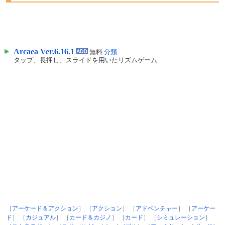
Arcaea Ver.6.16.1
無料
分類
タップ、長押し、スライドを用いたリズムゲーム
［
アーケード＆アクション
］ ［
アクション
］ ［
アドベンチャー
］ ［
アーケー
ド
］ ［
カジュアル
］ ［
カード＆カジノ
］ ［
カード
］ ［
シミュレーション
］