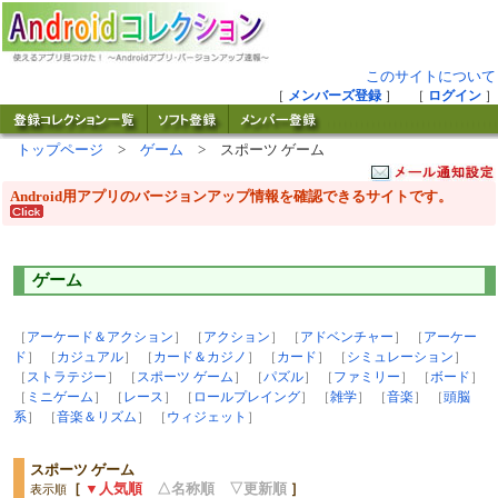
このサイトについて
［
メンバーズ登録
］ ［
ログイン
］
トップページ
>
ゲーム
> スポーツ ゲーム
Android用アプリのバージョンアップ情報を確認できるサイトです。
ゲーム
［
アーケード＆アクション
］ ［
アクション
］ ［
アドベンチャー
］ ［
アーケー
ド
］ ［
カジュアル
］ ［
カード＆カジノ
］ ［
カード
］ ［
シミュレーション
］
［
ストラテジー
］ ［
スポーツ ゲーム
］ ［
パズル
］ ［
ファミリー
］ ［
ボード
］
［
ミニゲーム
］ ［
レース
］ ［
ロールプレイング
］ ［
雑学
］ ［
音楽
］ ［
頭脳
系
］ ［
音楽＆リズム
］ ［
ウィジェット
］
スポーツ ゲーム
［
▼人気順
△名称順
▽更新順
］
表示順