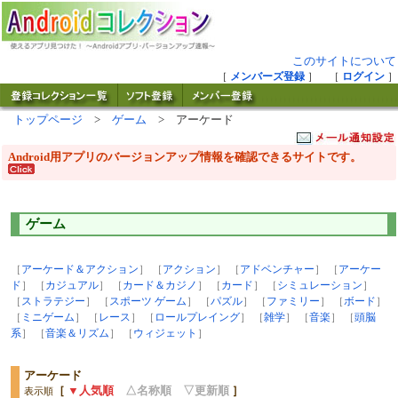
このサイトについて
［
メンバーズ登録
］ ［
ログイン
］
トップページ
>
ゲーム
> アーケード
Android用アプリのバージョンアップ情報を確認できるサイトです。
ゲーム
［
アーケード＆アクション
］ ［
アクション
］ ［
アドベンチャー
］ ［
アーケー
ド
］ ［
カジュアル
］ ［
カード＆カジノ
］ ［
カード
］ ［
シミュレーション
］
［
ストラテジー
］ ［
スポーツ ゲーム
］ ［
パズル
］ ［
ファミリー
］ ［
ボード
］
［
ミニゲーム
］ ［
レース
］ ［
ロールプレイング
］ ［
雑学
］ ［
音楽
］ ［
頭脳
系
］ ［
音楽＆リズム
］ ［
ウィジェット
］
アーケード
［
▼人気順
△名称順
▽更新順
］
表示順