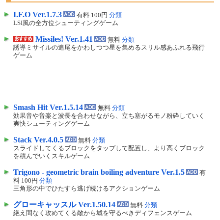
I.F.O Ver.1.7.3
有料 100円
分類
LSI風の全方位シューティングゲーム
Missiles! Ver.1.41
無料
分類
誘導ミサイルの追尾をかわしつつ星を集めるスリル感あふれる飛行
ゲーム
Smash Hit Ver.1.5.14
無料
分類
効果音や音楽と波長を合わせながら、立ち塞がるモノ粉砕していく
爽快シューティングゲーム
Stack Ver.4.0.5
無料
分類
スライドしてくるブロックをタップして配置し、より高くブロック
を積んでいくスキルゲーム
Trigono - geometric brain boiling adventure Ver.1.5
有
料 100円
分類
三角形の中でひたすら逃げ続けるアクションゲーム
グローキャッスル Ver.1.50.14
無料
分類
絶え間なく攻めてくる敵から城を守るべきディフェンスゲーム