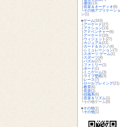
├
通信
(13)
├
音楽＆オーディオ
(8)
└
その他アプリケーショ
ン
(1)
■
ゲーム
(163)
├
アーケード
(27)
├
アクション
(13)
├
アドベンチャー
(6)
├
アーケード
(10)
├
ウィジェット
(27)
├
カジュアル
(21)
├
カード＆カジノ
(4)
├
シミュレーション
(7)
├
スポーツ ゲーム
(1)
├
スポーツ
(4)
├
パズル
(27)
├
ファミリー
(1)
├
ボード
(1)
├
ミニゲーム
(3)
├
ライブ壁紙
(3)
├
レース
(7)
├
ロールプレイング
(21)
├
教育
(6)
├
音楽
(1)
├
頭脳系
(6)
├
音楽＆リズム
(1)
└その他ゲーム(0)
■
その他
(1)
└
その他
(1)