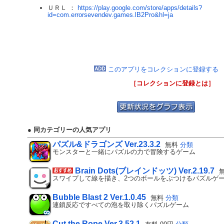
ＵＲＬ ：
https://play.google.com/store/apps/details?
id=com.errorsevendev.games.lB2Pro&hl=ja
このアプリをコレクションに登録する
［コレクションに登録とは］
● 同カテゴリーの人気アプリ
パズル&ドラゴンズ Ver.23.3.2
無料
分類
モンスターと一緒にパズルの力で冒険するゲーム
Brain Dots(ブレインドッツ) Ver.2.19.7
スワイプして線を描き、2つのボールをぶつけるパズルゲ
Bubble Blast 2 Ver.1.0.45
無料
分類
連鎖反応ですべての泡を取り除くパズルゲーム
Cut the Rope Ver.3.52.1