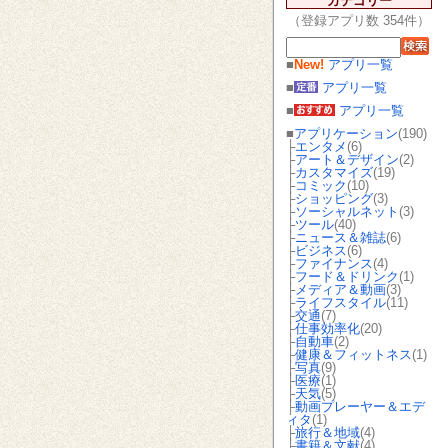
カテゴリー
（登録アプリ数 354件）
■
New!
アプリ一覧
■
アプリ一覧
■
アプリ一覧
■
アプリケーション
(190)
├
エンタメ
(6)
├
アート＆デザイン
(2)
├
カスタマイズ
(19)
├
コミック
(10)
├
ショッピング
(3)
├
ソーシャルネット
(3)
├
ツール
(40)
├
ニュース＆雑誌
(6)
├
ビジネス
(6)
├
ファイナンス
(4)
├
フード＆ドリンク
(1)
├
メディア＆動画
(3)
├
ライフスタイル
(11)
├
交通
(7)
├
仕事効率化
(20)
├
自動車
(2)
├
健康＆フィットネス
(1)
├
写真
(9)
├
医療
(1)
├
天気
(5)
├
動画プレーヤー＆エデ
ィタ
(1)
├
旅行＆地域
(4)
├
書籍＆文献
(4)