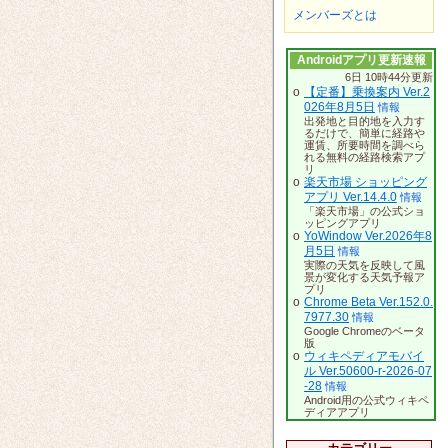
メンバーズとは
Androidアプリ更新速報
6日 10時44分更新
o
【定番】乗換案内 Ver.2
026年8月5日
情報
出発地と目的地を入力す
るだけで、簡単に経路や
運賃、所要時間を調べら
れる無料の経路検索アプ
リ
o
楽天市場 ショッピング
アプリ Ver.14.4.0
情報
「楽天市場」の公式ショ
ッピングアプリ
o
YoWindow Ver.2026年8
月5日
情報
実際の天気を反映して風
景が変化する天気予報ア
プリ
o
Chrome Beta Ver.152.0.
7977.30
情報
Google Chromeのベータ
版
o
ウィキペディアモバイ
ル Ver.50600-r-2026-07
-28
情報
Android用の公式ウィキペ
ディアアプリ