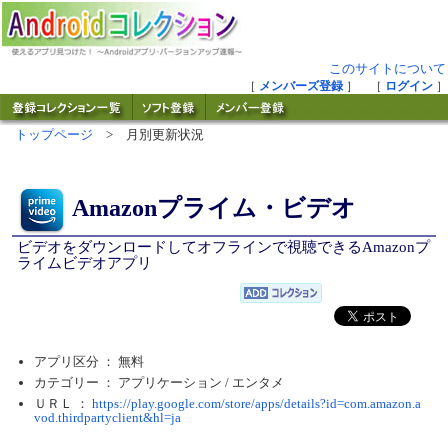
このサイトについて
［
メンバーズ登録
］ ［
ログイン
］
トップページ
> 月別更新状況
Amazonプライム・ビデオ
ビデオをダウンロードしてオフラインで視聴できるAmazonプ
ライムビデオアプリ
アプリ区分 ： 無料
カテゴリー ： アプリケーション /
エンタメ
ＵＲＬ ：
https://play.google.com/store/apps/details?id=com.amazon.a
vod.thirdpartyclient&hl=ja