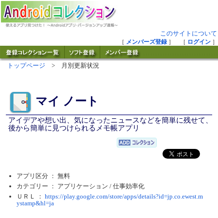
このサイトについて
［
メンバーズ登録
］ ［
ログイン
］
トップページ
> 月別更新状況
マイ ノート
アイデアや想い出、気になったニュースなどを簡単に残せて、
後から簡単に見つけられるメモ帳アプリ
アプリ区分 ： 無料
カテゴリー ： アプリケーション /
仕事効率化
ＵＲＬ ：
https://play.google.com/store/apps/details?id=jp.co.ewest.m
ystamp&hl=ja