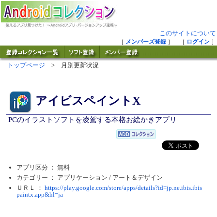
このサイトについて
［
メンバーズ登録
］ ［
ログイン
］
トップページ
> 月別更新状況
アイビスペイントX
PCのイラストソフトを凌駕する本格お絵かきアプリ
アプリ区分 ： 無料
カテゴリー ： アプリケーション /
アート＆デザイン
ＵＲＬ ：
https://play.google.com/store/apps/details?id=jp.ne.ibis.ibis
paintx.app&hl=ja