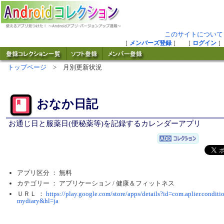
このサイトについて
［
メンバーズ登録
］ ［
ログイン
］
トップページ
> 月別更新状況
おなか日記
お通じ日と服薬日(便秘薬等)を記録するカレンダーアプリ
アプリ区分 ： 無料
カテゴリー ： アプリケーション /
健康＆フィットネス
ＵＲＬ ：
https://play.google.com/store/apps/details?id=com.aplier.conditi
mydiary&hl=ja