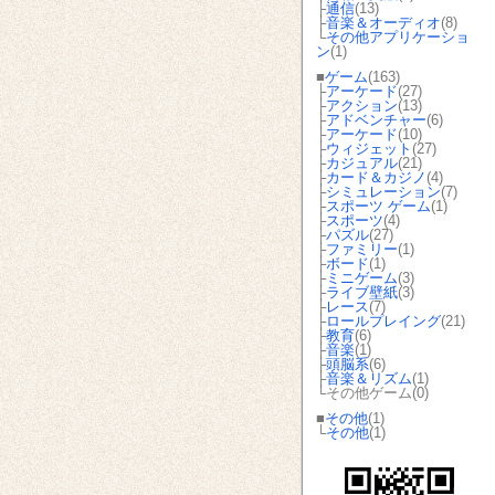
├
通信
(13)
├
音楽＆オーディオ
(8)
└
その他アプリケーショ
ン
(1)
■
ゲーム
(163)
├
アーケード
(27)
├
アクション
(13)
├
アドベンチャー
(6)
├
アーケード
(10)
├
ウィジェット
(27)
├
カジュアル
(21)
├
カード＆カジノ
(4)
├
シミュレーション
(7)
├
スポーツ ゲーム
(1)
├
スポーツ
(4)
├
パズル
(27)
├
ファミリー
(1)
├
ボード
(1)
├
ミニゲーム
(3)
├
ライブ壁紙
(3)
├
レース
(7)
├
ロールプレイング
(21)
├
教育
(6)
├
音楽
(1)
├
頭脳系
(6)
├
音楽＆リズム
(1)
└その他ゲーム(0)
■
その他
(1)
└
その他
(1)