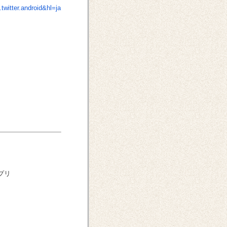
twitter.android&hl=ja
プリ