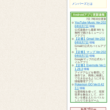
メンバーズとは
Androidアプリ更新速報
7日 7時33分更新
o
YouTube Music Ver.202
6年8月7日
情報
公式楽曲から最新 MV を
無料で聴けるミュージッ
クアプリ
o
【定番】Gmail Ver.202
6年8月7日
情報
Gmailの公式モバイルアプ
リ
o
【定番】マップ Ver.202
6年8月7日
情報
Googleマップの公式モバ
イルアプリ
o
【定番】Evernote Ver.1
1.28.3
情報
アイデアなどを整理して
保存でき、簡単に検索し
て引き出せるようにする
情報整理アプリ
o
Pokemon GO Ver.0.42
3.1
情報
位置情報を使って、現実
世界を舞台として、ポケ
モンを捕まえたりバトル
したりできるゲーム
カテゴリー