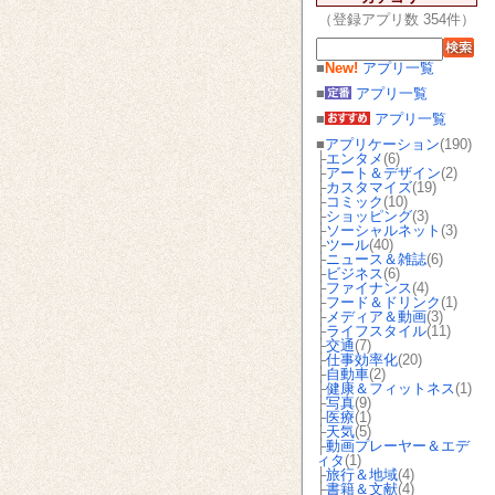
（登録アプリ数 354件）
■
New!
アプリ一覧
■
アプリ一覧
■
アプリ一覧
■
アプリケーション
(190)
├
エンタメ
(6)
├
アート＆デザイン
(2)
├
カスタマイズ
(19)
├
コミック
(10)
├
ショッピング
(3)
├
ソーシャルネット
(3)
├
ツール
(40)
├
ニュース＆雑誌
(6)
├
ビジネス
(6)
├
ファイナンス
(4)
├
フード＆ドリンク
(1)
├
メディア＆動画
(3)
├
ライフスタイル
(11)
├
交通
(7)
├
仕事効率化
(20)
├
自動車
(2)
├
健康＆フィットネス
(1)
├
写真
(9)
├
医療
(1)
├
天気
(5)
├
動画プレーヤー＆エデ
ィタ
(1)
├
旅行＆地域
(4)
├
書籍＆文献
(4)