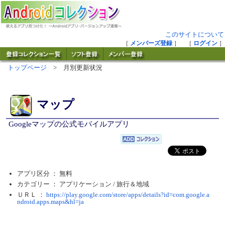
このサイトについて
［
メンバーズ登録
］ ［
ログイン
］
トップページ
> 月別更新状況
マップ
Googleマップの公式モバイルアプリ
アプリ区分 ： 無料
カテゴリー ： アプリケーション /
旅行＆地域
ＵＲＬ ：
https://play.google.com/store/apps/details?id=com.google.a
ndroid.apps.maps&hl=ja