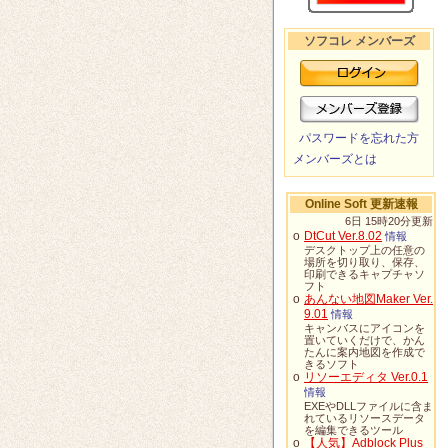
ソフコレ メンバーズ
パスワードを忘れた方
メンバーズとは
Online Soft 更新速報
6日 15時20分更新
o
DtCut Ver.8.02
情報
デスクトップ上の任意の
場所を切り取り、保存、
印刷できるキャプチャソ
フト
o
あんない地図Maker Ver.
9.01
情報
キャンバスにアイコンを
置いていくだけで、かん
たんに案内地図を作成で
きるソフト
o
リソーエディタ Ver.0.1
情報
EXEやDLLファイルに含ま
れているリソースデータ
を編集できるツール
o
【人気】Adblock Plus