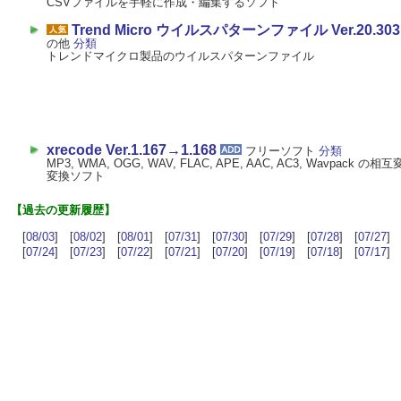
CSVファイルを手軽に作成・編集するソフト
Trend Micro ウイルスパターンファイル Ver.20.303.8
の他
分類
トレンドマイクロ製品のウイルスパターンファイル
xrecode Ver.1.167→1.168
フリーソフト
分類
MP3, WMA, OGG, WAV, FLAC, APE, AAC, AC3, Wavpa
変換ソフト
【過去の更新履歴】
[
08/03
] [
08/02
] [
08/01
] [
07/31
] [
07/30
] [
07/29
] [
07/28
] [
07/27
] 
[
07/24
] [
07/23
] [
07/22
] [
07/21
] [
07/20
] [
07/19
] [
07/18
] [
07/17
] 