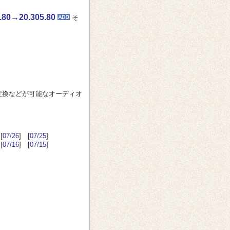
0→20.305.80
そ
ck の相互変換などが可能なオーディオ
[
07/26
] [
07/25
]
[
07/16
] [
07/15
]