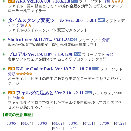
As/R Ver.18.6.0.0→18.6.2.0
フリーソフト
分類
ファイル一覧を起点としてPCの操作全般を効率的に行えるエクスプ
ローラー風ファイラー
タイムスタンプ変更ツール Ver.3.0.0→3.0.1
オプトメデ
ィア
分類
ファイルのタイムスタンプを変更できるソフト
Shotcut Ver.24.11.17→25.01.25
フリーソフト
分類
動画/画像/音声の編集が可能な高機能動画編集ソフト
プロデル Ver.1.9.1307→1.9.1298
フリーソフト
分類
実用ソフトウェアを開発できる日本語プログラミング言語
K-Lite Codec Pack Ver.18.7.7→18.7.8
フリーソフト
分類
オーディオ、ビデオの再生に必要な主要なコーデックを含んだパッ
ケージ
フォルダの足あと Ver.2.10→2.11
シェアウェア 500
円
分類
ファイルダイアログで参照したフォルダを自動記憶して次回のアク
セスを容易にするツール
【過去の更新履歴】
[
08/05
] [
08/04
] [
08/03
] [
08/02
] [
08/01
] [
07/31
] [
07/30
] [
07/29
]
[
07/28
] [
07/27
]