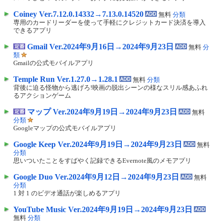
Coiney Ver.7.12.0.14332→7.13.0.14520
無料
分類
専用のカードリーダーを使って手軽にクレジットカード決済を導入
できるアプリ
Gmail Ver.2024年9月16日→2024年9月23日
無料
分
類
Gmailの公式モバイルアプリ
Temple Run Ver.1.27.0→1.28.1
無料
分類
背後に迫る怪物から逃げろ!映画の脱出シーンの様なスリル感あふれ
るアクションゲーム
マップ Ver.2024年9月19日→2024年9月23日
無料
分類
Googleマップの公式モバイルアプリ
Google Keep Ver.2024年9月19日→2024年9月23日
無料
分類
思いついたことをすばやく記録できるEvernote風のメモアプリ
Google Duo Ver.2024年9月12日→2024年9月23日
無料
分類
1 対 1 のビデオ通話が楽しめるアプリ
YouTube Music Ver.2024年9月19日→2024年9月23日
無料
分類