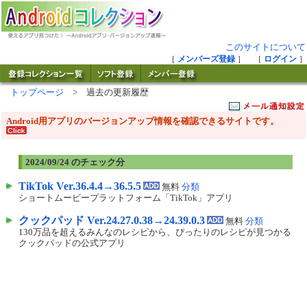
このサイトについて
［
メンバーズ登録
］ ［
ログイン
］
トップページ
> 過去の更新履歴
Android用アプリのバージョンアップ情報を確認できるサイトです。
2024/09/24 のチェック分
TikTok Ver.36.4.4→36.5.5
無料
分類
ショートムービープラットフォーム「TikTok」アプリ
クックパッド Ver.24.27.0.38→24.39.0.3
無料
分類
130万品を超えるみんなのレシピから、ぴったりのレシピが見つかる
クックパッドの公式アプリ