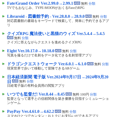
Fate/Grand Order Ver.2.99.0→2.99.1
無料
分類
TVでもおなじみ、TYPE-MOONがおくるFateのRPG
Libraroid - 図書館予約 - Ver.28.8.0→28.9.0
無料
分類
対応図書館の書籍をキーワードで検索して、簡単に予約できるアプ
リ
クイズRPG 魔法使いと黒猫のウィズ Ver.5.4.4→5.4.5
無料
分類
クイズに答えながらクエストを進めるクイズRPG
Eight Ver.10.17.0→10.18.0
無料
分類
写真を撮るだけで名刺をデータ化できる名刺管理アプリ
ドラゴンクエストウォーク Ver.6.0.1→6.1.0
無料
分類
現実世界で歩いて移動して冒険できるARゲーム
日本経済新聞 電子版 Ver.2024年9月17日→2024年9月20
日
無料
分類
日経電子版の有料会員用の閲覧アプリ
いつでも監督だ! Ver.8.44→8.45
無料 100円
分類
監督となって選手との信頼関係を築き優勝を目指すシミュレーショ
ンゲーム
PayPay Ver.4.61.0→4.62.2
無料
分類
スマホひとつでカンタン・おトクにお支払いができるアプリ