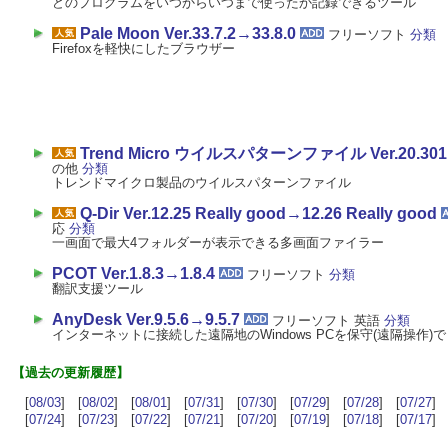
どのプログラムをいつからいつまで使ったか記録できるツール
Pale Moon Ver.33.7.2→33.8.0
フリーソフト
分類
Firefoxを軽快にしたブラウザー
Trend Micro ウイルスパターンファイル Ver.20.301.8
の他
分類
トレンドマイクロ製品のウイルスパターンファイル
Q-Dir Ver.12.25 Really good→12.26 Really good
応
分類
一画面で最大4フォルダーが表示できる多画面ファイラー
PCOT Ver.1.8.3→1.8.4
フリーソフト
分類
翻訳支援ツール
AnyDesk Ver.9.5.6→9.5.7
フリーソフト 英語
分類
インターネットに接続した遠隔地のWindows PCを保守(遠隔操作)
【過去の更新履歴】
[
08/03
] [
08/02
] [
08/01
] [
07/31
] [
07/30
] [
07/29
] [
07/28
] [
07/27
] 
[
07/24
] [
07/23
] [
07/22
] [
07/21
] [
07/20
] [
07/19
] [
07/18
] [
07/17
] 