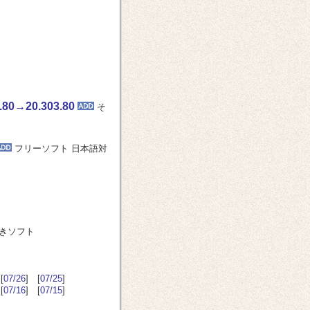
0→20.303.80
そ
フリーソフト 日本語対
できソフト
[
07/26
] [
07/25
]
[
07/16
] [
07/15
]