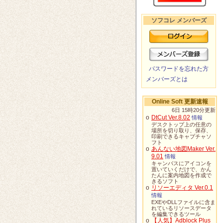
ソフコレ メンバーズ
パスワードを忘れた方
メンバーズとは
Online Soft 更新速報
6日 15時20分更新
o
DtCut Ver.8.02
情報
デスクトップ上の任意の
場所を切り取り、保存、
印刷できるキャプチャソ
フト
o
あんない地図Maker Ver.
9.01
情報
キャンバスにアイコンを
置いていくだけで、かん
たんに案内地図を作成で
きるソフト
o
リソーエディタ Ver.0.1
情報
EXEやDLLファイルに含ま
れているリソースデータ
を編集できるツール
o
【人気】Adblock Plus