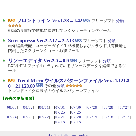
フロントライン Ver.1.38→1.42
フリーソフト
分類
戦場の最前線で敵地に進攻していくシューティングゲーム
Screenpresso Ver.2.2.12→2.2.13
フリーソフト
分類
画像編集機能、ユーザーガイド生成機能およびクラウド共有機能を
内蔵したスクリーンショット取得ツール
リソーエディタ Ver.2.0→0.9
フリーソフト
分類
EXEやDLLファイルに含まれているリソースデータを編集できるツ
ール
Trend Micro ウイルスパターンファイル Ver.21.121.8
0→21.123.80
その他
分類
トレンドマイクロ製品のウイルスパターンファイル
【過去の更新履歴】
[
08/03
] [
08/02
] [
08/01
] [
07/31
] [
07/30
] [
07/29
] [
07/28
] [
07/27
]
[
07/26
] [
07/25
]
[
07/24
] [
07/23
] [
07/22
] [
07/21
] [
07/20
] [
07/19
] [
07/18
] [
07/17
]
[
07/16
] [
07/15
]
セキュリティー Topics