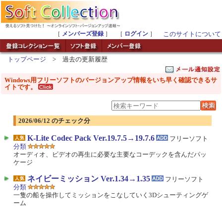
［
メンバーズ登録
］ ［
ログイン
］
このサイトについて
トップページ
> 過去の更新履歴
Windows用フリーソフトのバージョンアップ情報をいち早く確認できるサ
イトです。
2026/06/12 のチェック分
K-Lite Codec Pack Ver.19.7.5→19.7.6
フリーソフト
分類
オーディオ、ビデオの再生に必要な主要なコーデックを含んだパッ
ケージ
ネイビーミッション Ver.1.34→1.35
フリーソフト
分類
一隻の船を操作してミッションをこなしていく3Dシューティングゲ
ーム