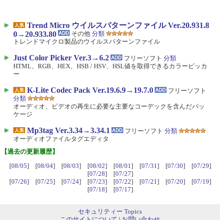
Trend Micro ウイルスパターンファイル Ver.20.931.8
0→20.933.80
その他
分類
トレンドマイクロ製品のウイルスパターンファイル
Just Color Picker Ver.3→6.2
フリーソフト
分類
HTML、RGB、HEX、HSB / HSV、HSL値を取得できるカラーピッカ
ー
K-Lite Codec Pack Ver.19.6.9→19.7.0
フリーソフト
分類
オーディオ、ビデオの再生に必要な主要なコーデックを含んだパッ
ケージ
Mp3tag Ver.3.34→3.34.1
フリーソフト
分類
オーディオファイルタグエディタ
【過去の更新履歴】
[
08/05
] [
08/04
] [
08/03
] [
08/02
] [
08/01
] [
07/31
] [
07/30
] [
07/29
]
[
07/28
] [
07/27
]
[
07/26
] [
07/25
] [
07/24
] [
07/23
] [
07/22
] [
07/21
] [
07/20
] [
07/19
]
[
07/18
] [
07/17
]
セキュリティー Topics
このサイトについて
|
お問い合わせ