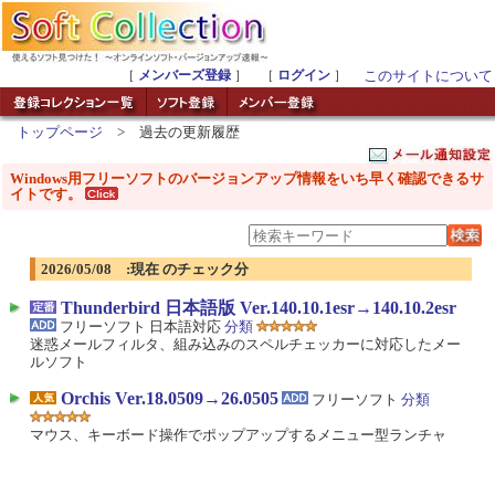
［
メンバーズ登録
］ ［
ログイン
］
このサイトについて
トップページ
> 過去の更新履歴
Windows用フリーソフトのバージョンアップ情報をいち早く確認できるサ
イトです。
2026/05/08 :現在 のチェック分
Thunderbird 日本語版 Ver.140.10.1esr→140.10.2esr
フリーソフト 日本語対応
分類
迷惑メールフィルタ、組み込みのスペルチェッカーに対応したメー
ルソフト
Orchis Ver.18.0509→26.0505
フリーソフト
分類
マウス、キーボード操作でポップアップするメニュー型ランチャ