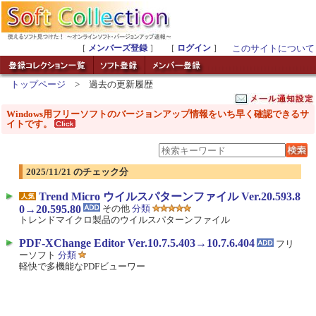
［
メンバーズ登録
］ ［
ログイン
］
このサイトについて
トップページ
> 過去の更新履歴
Windows用フリーソフトのバージョンアップ情報をいち早く確認できるサ
イトです。
2025/11/21 のチェック分
Trend Micro ウイルスパターンファイル Ver.20.593.8
0→20.595.80
その他
分類
トレンドマイクロ製品のウイルスパターンファイル
PDF-XChange Editor Ver.10.7.5.403→10.7.6.404
フリ
ーソフト
分類
軽快で多機能なPDFビューワー