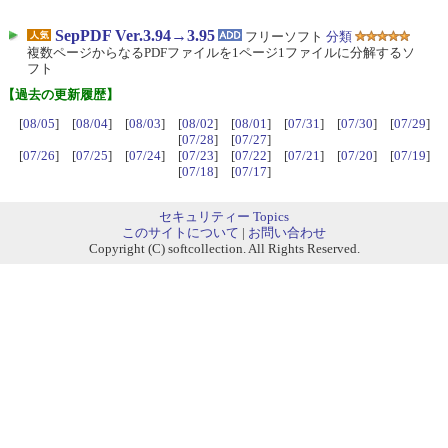
SepPDF Ver.3.94→3.95
フリーソフト
分類
複数ページからなるPDFファイルを1ページ1ファイルに分解するソ
フト
【過去の更新履歴】
[
08/05
] [
08/04
] [
08/03
] [
08/02
] [
08/01
] [
07/31
] [
07/30
] [
07/29
]
[
07/28
] [
07/27
]
[
07/26
] [
07/25
] [
07/24
] [
07/23
] [
07/22
] [
07/21
] [
07/20
] [
07/19
]
[
07/18
] [
07/17
]
セキュリティー Topics
このサイトについて
|
お問い合わせ
Copyright (C) softcollection. All Rights Reserved.