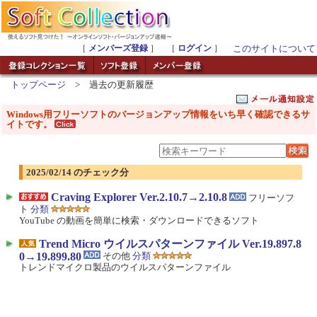
［
メンバーズ登録
］ ［
ログイン
］
このサイトについて
トップページ
> 過去の更新履歴
Windows用フリーソフトのバージョンアップ情報をいち早く確認できるサ
イトです。
2025/02/14 のチェック分
Craving Explorer Ver.2.10.7→2.10.8
フリーソフ
ト
分類
YouTube の動画を簡単に検索・ダウンロードできるソフト
Trend Micro ウイルスパターンファイル Ver.19.897.8
0→19.899.80
その他
分類
トレンドマイクロ製品のウイルスパターンファイル