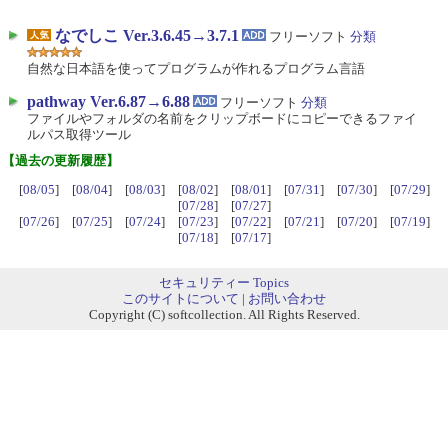
なでしこ Ver.3.6.45→3.7.1
フリーソフト
分類
自然な日本語を使ってプログラムが作れるプログラム言語
pathway Ver.6.87→6.88
フリーソフト
分類
ファイルやフォルダの名前をクリップボードにコピーできるファイ
ルパス取得ツール
【過去の更新履歴】
[
08/05
] [
08/04
] [
08/03
] [
08/02
] [
08/01
] [
07/31
] [
07/30
] [
07/29
]
[
07/28
] [
07/27
]
[
07/26
] [
07/25
] [
07/24
] [
07/23
] [
07/22
] [
07/21
] [
07/20
] [
07/19
]
[
07/18
] [
07/17
]
セキュリティー Topics
このサイトについて
|
お問い合わせ
Copyright (C) softcollection. All Rights Reserved.