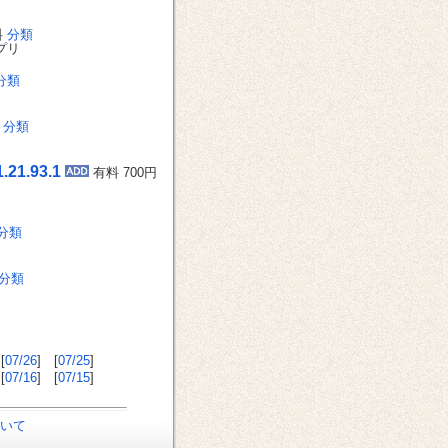
料
分類
プリ
分類
料
分類
.21.93.1
有料 700円
分類
分類
[
07/26
] [
07/25
]
[
07/16
] [
07/15
]
いて