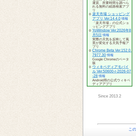
運賃、所要時間を調べら
れる無料の経路検索アプ
リ
o
楽天市場 ショッピング
アプリ Ver.14.4.0
情報
「楽天市場」の公式ショ
ッピングアプリ
o
YoWindow Ver.2026年8
月5日
情報
実際の天気を反映して風
景が変化する天気予報ア
プリ
o
Chrome Beta Ver.152.0.
7977.30
情報
Google Chromeのベータ
版
o
ウィキペディアモバイ
ル Ver.50600-r-2026-07
-28
情報
Android用の公式ウィキペ
ディアアプリ
Since 2013.2
こ