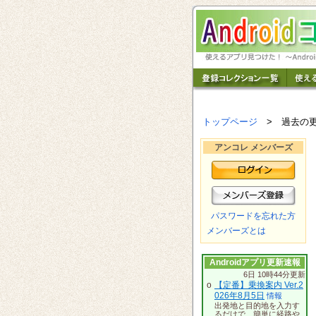
トップページ
> 過去の
アンコレ メンバーズ
パスワードを忘れた方
メンバーズとは
Androidアプリ更新速報
6日 10時44分更新
o
【定番】乗換案内 Ver.2
026年8月5日
情報
出発地と目的地を入力す
るだけで、簡単に経路や