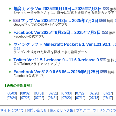
無音カメラ Ver.2025年6月19日→2025年7月3日
無
シャッター音を鳴らさずに、静かに写真を撮影できる無音カメラア
マップ Ver.2025年7月2日→2025年7月3日
無料
Googleマップの公式モバイルアプリ
Facebook Ver.2025年6月25日→2025年7月3日
無
Facebook公式アプリ
マインクラフト Minecraft: Pocket Ed. Ver.1.21.92.1→1
分類
ランダム生成された世界を探検できる箱庭ゲーム
Twitter Ver.11.5.1-release.0→11.6.0-release.0
無料
公式Twitterクライアントアプリ
Facebook Ver.518.0.0.66.86→2025年6月25日
無料
Facebook公式アプリ
【過去の更新履歴】
[
08/03
] [
08/02
] [
08/01
] [
07/31
] [
07/30
] [
07/29
] [
07/28
] [
07/27
] 
[
07/24
] [
07/23
] [
07/22
] [
07/21
] [
07/20
] [
07/19
] [
07/18
] [
07/17
] 
のサイトについて
|
お問い合わせ
|
使えるリンク集
|
ブログパーツ
|
リンクにつ